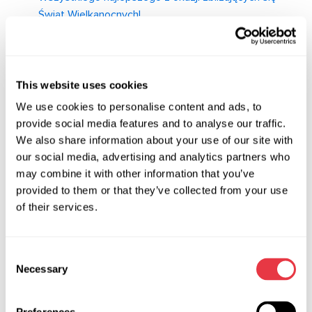
Świąt Wielkanocnych!
Gratulacje z okazji Międzynarodowego Dnia Kobiet
Tworzenie stron sprzętu MSG na Instagramie i
Facebooku
This website uses cookies
We use cookies to personalise content and ads, to
Szczęśliwego Nowego Roku i życzenia świąteczne
provide social media features and to analyse our traffic.
Teraz jeszcze więcej filmów! Zaktualizowany kanał
We also share information about your use of our site with
YouTube
our social media, advertising and analytics partners who
may combine it with other information that you’ve
Wielkanocne pozdrowienia od sprzętu MSG
provided to them or that they’ve collected from your use
Wszystkiego najlepszego z okazji Walentynek!
of their services.
Stoisko MS505 - rozmiar ma znaczenie!
Godziny pracy w dni świąteczne
Consent
Necessary
Selection
Firma MSG Equipment wprowadziła na rynek nowe
stanowisko do diagnostyki rozruszników i alternatorów