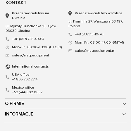
KONTAKT
Przedstawicielstwo na
Przedstawicielstwo w Polsce
Ukrainie
ul. Familijna 27, Warszawa 03-197,
ul. Mykoly Hrinchenka 18, Kijów
Poland
03039,Ukraina
+48 (83) 313-19-70
+38 (057) 728-49-64
Mon–Fri, 08:00–17:00 (GMT+1)
Mon–Fri, 09:00–18:00 (UTC+3)
sales@msgequipment.pl
sales@msg.equipment
International contacts
USA office
+1 805 702 2714
Mexico office
+52 (744) 602 0057
O FIRMIE
INFORMACJE