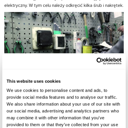
elektryczny. W tym celu należy odkręcić kilka śrub i nakrętek.
This website uses cookies
We use cookies to personalise content and ads, to
provide social media features and to analyse our traffic.
Dalej praca jest trudniejsza. W pierwszym etapie demontażu
We also share information about your use of our site with
przekaźnika zwijającego należy rozszerzyć obudowę, a
our social media, advertising and analytics partners who
następnie uzbroić się w 100-watową lutownicę, aby
may combine it with other information that you’ve
odlutować przewody wychodzące z przekaźnika.
provided to them or that they’ve collected from your use