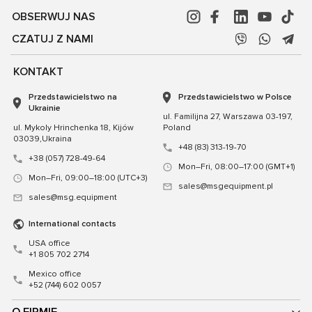
OBSERWUJ NAS
CZATUJ Z NAMI
KONTAKT
Przedstawicielstwo na
Przedstawicielstwo w Polsce
Ukrainie
ul. Familijna 27, Warszawa 03-197,
ul. Mykoly Hrinchenka 18, Kijów
Poland
03039,Ukraina
+48 (83) 313-19-70
+38 (057) 728-49-64
Mon–Fri, 08:00–17:00 (GMT+1)
Mon–Fri, 09:00–18:00 (UTC+3)
sales@msgequipment.pl
sales@msg.equipment
International contacts
USA office
+1 805 702 2714
Mexico office
+52 (744) 602 0057