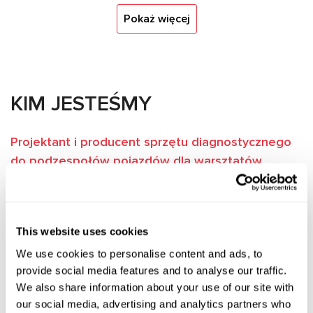
Pokaż więcej
KIM JESTEŚMY
Projektant i producent sprzętu diagnostycznego
do podzespołów pojazdów dla warsztatów,
zakładów regeneracyjnych przemysłowych i
producentów urządzeń.
Naszym głównym celem zawsze było uproszczenie i
This website uses cookies
skrócenie procesu diagnostyki i naprawy jednostek
We use cookies to personalise content and ads, to
samochodowych. Jako pierwsi testowaliśmy, używaliśmy i
provide social media features and to analyse our traffic.
optymalizowaliśmy nasz sprzęt, dzięki czemu wiemy, jak
We also share information about your use of our site with
sobie z nim radzić w każdej sytuacji!
our social media, advertising and analytics partners who