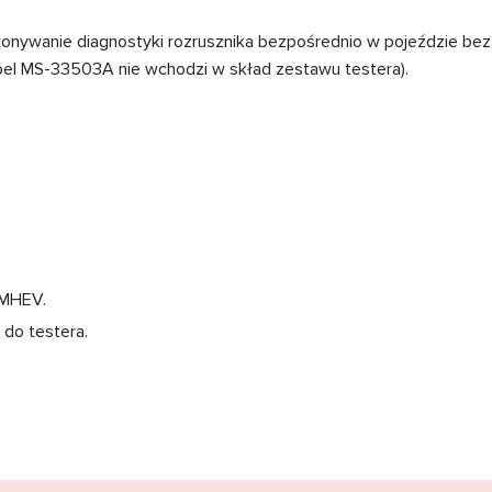
onywanie diagnostyki rozrusznika bezpośrednio w pojeździe be
abel MS-33503A nie wchodzi w skład zestawu testera).
 MHEV.
do testera.