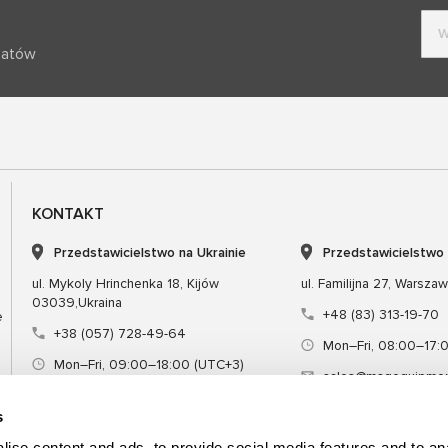
batów
KONTAKT
Przedstawicielstwo na Ukrainie
Przedstawicielstwo
ul. Mykoly Hrinchenka 18, Kijów
ul. Familijna 27, Warsza
03039,Ukraina
+48 (83) 313-19-70
e
+38 (057) 728-49-64
Mon–Fri, 08:00–17:
Mon–Fri, 09:00–18:00 (UTC+3)
sales@msgequipmen
sales@msg.equipment
s
ise content and ads, to provide social media features and to an