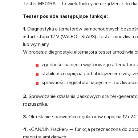
Tester MS016A – to wielofunkcyjne urządzenie do dia
Tester posiada następujące funkcje:
1.
Diagnostyka alternatorów samochodowych bezpośred
«start-stop» 12 V (VALEO I-StARS). Tester umożliwia 
lub wymiany.
W procesie diagnostyki alternatora tester umożliwia o
zgodności napięcia wyjściowego alternatora 
stabilności napięcia pod obciążeniem (włączeni
sprawności regulatora napięcia – możliwości 
2.
Sprawdzanie działania paskowych starter-generat
rozrusznika.
3.
Określanie sprawności regulatorów napięcia 12 i 24 
4.
«CAN/LIN Hacker» — funkcja przeznaczona do odczy
magistralami danych.