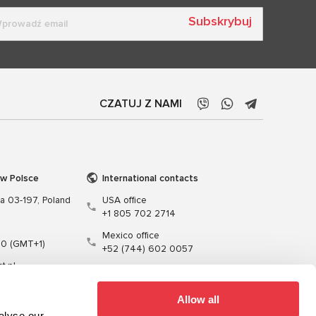
Subskrybuj
CZATUJ Z NAMI
 w Polsce
International contacts
wa 03-197, Poland
USA office
+1 805 702 2714
Mexico office
00 (GMT+1)
+52 (744) 602 0057
t.pl
Allow all
alyse our