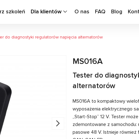
rz szkoleń
Dla klientów
O nas
FAQ
Blog
Kon
er do diagnostyki regulatorów napięcia alternatorów
MS016A
Tester do diagnosty
alternatorów
MS016A to kompaktowy wielofu
wyposażenia elektrycznego samo
„Start-Stop” 12 V. Tester moż
zdemontowane z samochodu: regu
pasowe 48 V. Istnieje również f