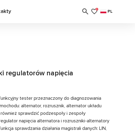
takty
0
PL
ki regulatorów napięcia
nkcyjny tester przeznaczony do diagnozowania
chodu: alternator, rozrusznik, alternator układu
e również sprawdzić podzespoły i zespoły
lator napięcia alternatora i rozruszniki-alternatory
unkcja sprawdzania działania magistrali danych: LIN,