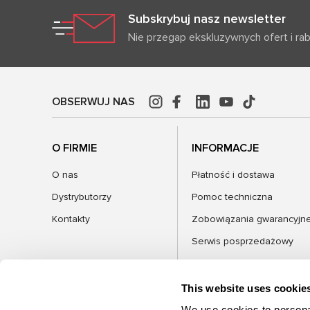
Subskrybuj nasz newsletter
Nie przegap ekskluzywnych ofert i ra
OBSERWUJ NAS
O FIRMIE
INFORMACJE
O nas
Płatność i dostawa
Dystrybutorzy
Pomoc techniczna
Kontakty
Zobowiązania gwarancyjn
Serwis posprzedażowy
FAQ
Blog
This website uses cookie
We use cookies to personal