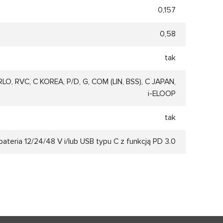
0,157
0,58
tak
RLO, RVC, C KOREA, P/D, G, COM (LIN, BSS), C JAPAN,
і-ELOOP
tak
bateria 12/24/48 V i/lub USB typu C z funkcją PD 3.0