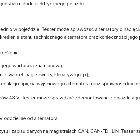
gnostyki układu elektrycznego pojazdu.
nio w pojeździe. Tester może sprawdzać alternatory o napięciu
określenie stanu technicznego alternatora oraz konieczności je
kreślenie:
z jego wartością znamionową;
e świateł, nagrzewnicy, klimatyzacji itp.);
regulacji napięcia wyjściowego alternatora oraz sprawności kanału
orów 48 V. Tester może sprawdzać zdemontowane z pojazdu agre
V oddzielnie od alternatora.
tu i zapisu danych na magistralach CAN, CAN-FD i LIN. Tester z