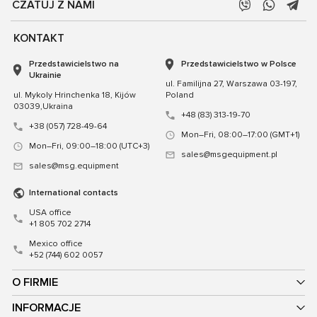
CZATUJ Z NAMI
KONTAKT
Przedstawicielstwo na
Przedstawicielstwo w Polsce
Ukrainie
ul. Familijna 27, Warszawa 03-197,
ul. Mykoly Hrinchenka 18, Kijów
Poland
03039,Ukraina
+48 (83) 313-19-70
+38 (057) 728-49-64
Mon–Fri, 08:00–17:00 (GMT+1)
Mon–Fri, 09:00–18:00 (UTC+3)
sales@msgequipment.pl
sales@msg.equipment
International contacts
USA office
+1 805 702 2714
Mexico office
+52 (744) 602 0057
O FIRMIE
INFORMACJE