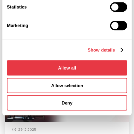
Statistics
19.01.2026
Marketing
MSG Equipment na międzynarodowych
targach w 2026 roku
Show details
W 2026 roku MSG Equipment zaprezentuje swoje
rozwiązania na najważniejszych światowych targach
branży motoryzacyjnej. Zapraszamy do
Allow all
bezpośrednich spotkań.
Allow selection
ARTYKUŁY
Deny
29.12.2025