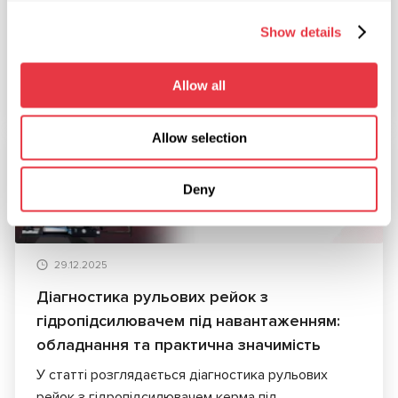
У 2026 році MSG Equipment буде представлено
Show details
на провідних світових виставках автомобільного
сервісу та діагностики. Запрошуємо на особисту
Allow all
зустріч у різних країнах світу.
Allow selection
СТАТТІ
Deny
29.12.2025
Діагностика рульових рейок з
гідропідсилювачем під навантаженням:
обладнання та практична значимість
У статті розглядається діагностика рульових
рейок з гідропідсилювачем керма під