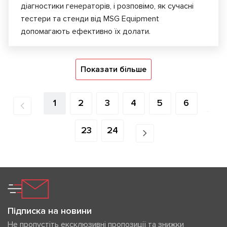
діагностики генераторів, і розповімо, як сучасні
тестери та стенди від MSG Equipment
допомагають ефективно їх долати.
Показати більше
1
2
3
4
5
6
...
23
24
Підписка на новини
Не пропустіть ексклюзивні пропозиції та знижки