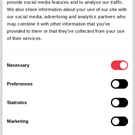
provide social media features and to analyse our traffic.
We also share information about your use of our site with
Задні рульові рейки: конструкція, принцип
our social media, advertising and analytics partners who
роботи та діагностика
may combine it with other information that you’ve
У статті пояснюється, що таке задні рульові
provided to them or that they’ve collected from your use
рейки, як працює система підрулювання задніми
of their services.
колесами та чому вона застосовується в сучасних
автомобілях. Також розглянуто діагностику цих
систем.
Consent
Necessary
Selection
НОВИНИ
Preferences
Statistics
19.01.2026
Marketing
MSG Equipment на міжнародних виставках
у 2026 році