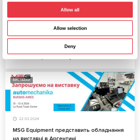
Allow all
Allow selection
25.04.2024
Deny
Ми представимо обладнання на виставці
АвтоТехСервіс 2024 у Києві
ВИСТАВКИ
22.03.2024
MSG Equipment представить обладнання
на виставці в Аргентині