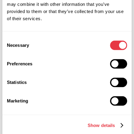
may combine it with other information that you’ve
provided to them or that they’ve collected from your use
of their services.
18.06.2024
Consent
Ми беремо участь у виставці в Мексиці
Necessary
Selection
ВИСТАВКИ
Preferences
Statistics
17.05.2024
Marketing
Ми беремо участь у виставці в Стамбулі
Show details
ВИСТАВКИ