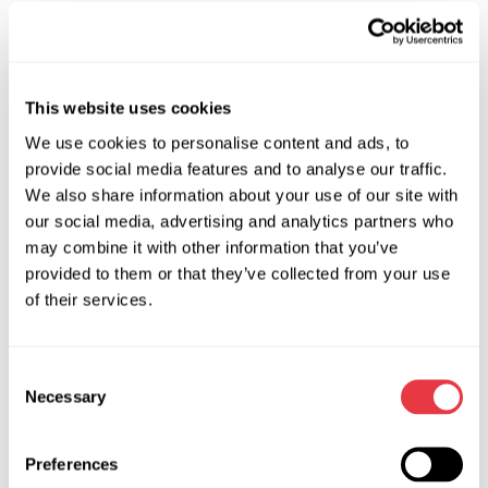
АКТУАЛЬНІ НОВИНИ
This website uses cookies
We use cookies to personalise content and ads, to
ВИСТАВКИ
provide social media features and to analyse our traffic.
We also share information about your use of our site with
our social media, advertising and analytics partners who
may combine it with other information that you’ve
provided to them or that they’ve collected from your use
07.05.2026
of their services.
MSG Equipment на Expomecanica 2026
Команда MSG Equipment запрошує вас на
Consent
міжнародну виставку Expomecanica 2026, що
Necessary
Selection
відбудеться з 29 по 31 травня на майданчику
EXPONOR - Feira Internacional do Porto,
Preferences
Португалія. Завітайте на стенд 2C15 та