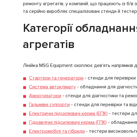
ремонту агрегатів, у компаній, що працюють із б/в
12В
JAPAN, COM (LIN,
що пе
BSS), VALEO «I-
24В
та серійно виробляє спеціалізовані стенди й тестер
StARS»
Типи 
Типи генераторів,
Lamp, COM (LIN), PWM,
регуля
Категорії обладнанн
що перевіряються
I-ELOOP
перев
24В
агрегатів
Типи генераторів,
CAN
База 
що перевіряються
регул
48В
Потужність
до 11
стартерів, що
Лінійка MSG Equipment охоплює дев'ять напрямків д
перевіряються, кВт
Стартери та генератори
- стенди для перевірки 
Автоматичний
так
режим перевірки
Система автоклімату
- обладнання для діагност
генератора
Амортизатори
- стенди для діагностики та ремо
Типи реле-
не перевіряє реле-
регуляторів, що
регулятор
Гальмівні суппорти
- стенди для перевірки та від
перевіряються
Електричні підсилювачі керма (ЕПК)
- тестери дл
База даних реле-
ні
регуляторів
Гідравлічні підсилювачі керма (ГПК)
- обладнання 
Електромобілі та гібриди
- тестери високовольтн