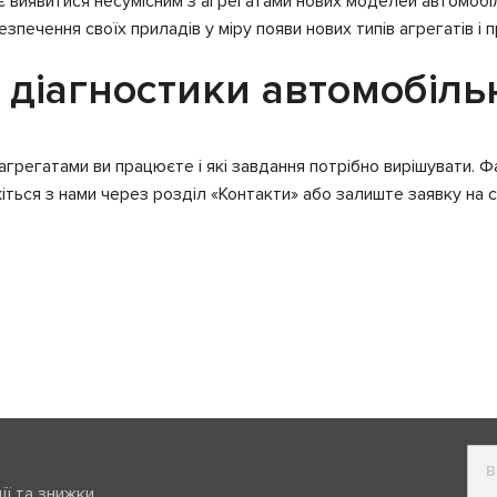
ує виявитися несумісним з агрегатами нових моделей автомоб
ечення своїх приладів у міру появи нових типів агрегатів і 
 діагностики автомобіль
 агрегатами ви працюєте і які завдання потрібно вирішувати. 
іться з нами через розділ «Контакти» або залиште заявку на с
ії та знижки