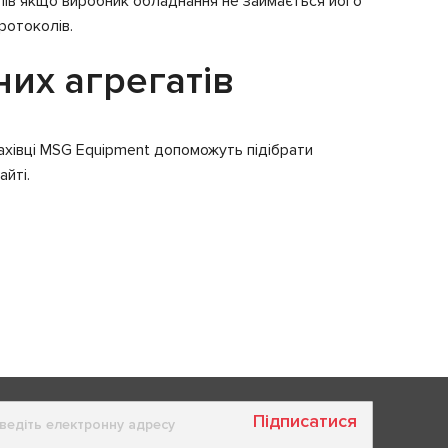
ілів якщо виробник обладнання не займається його
протоколів.
них агрегатів
Фахівці MSG Equipment допоможуть підібрати
айті.
Підписатися