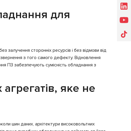
ладнання для
ез залучення сторонніх ресурсів і без відмови від
і звернення з того самого дефекту. Відновлення
ення ПЗ забезпечують сумісність обладнання з
агрегатів, яке не
околи шин даних, архітектури високовольтних