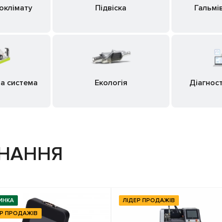
оклімату
Підвіска
Гальмі
а система
Екологія
Діагност
ДНАННЯ
ИНКА
ЛІДЕР ПРОДАЖІВ
ЕР ПРОДАЖІВ