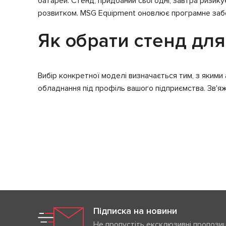
батарей. Стенд, придбаний сьогодні, завтра ризик
розвитком. MSG Equipment оновлює програмне забезп
Як обрати стенд для
Вибір конкретної моделі визначається тим, з якими
обладнання під профіль вашого підприємства. Зв'яж
Підписка на новини
Не пропустіть ексклюзивні пропозиц