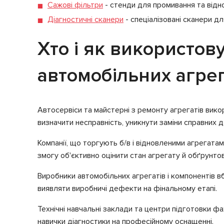
Сажові фільтри
- стенди для промивання та відно
Діагностичні сканери
- спеціалізовані сканери д
Хто і як використов
автомобільних агрег
Автосервіси та майстерні з ремонту агрегатів вико
визначити несправність, уникнути заміни справних д
Компанії, що торгують б/в і відновленими агрегата
змогу об'єктивно оцінити стан агрегату й обґрунто
Виробники автомобільних агрегатів і компонентів в
виявляти виробничі дефекти на фінальному етапі.
Технічні навчальні заклади та центри підготовки 
навички діагностики на професійному оснащенні.