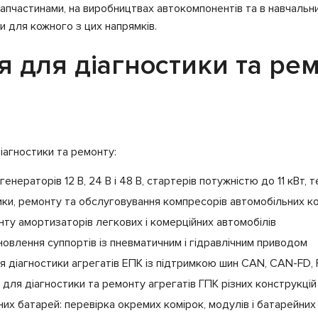
 запчастинами, на виробництвах автокомпонентів та в навчаль
ревіряються
(SCANIA)
и для кожного з цих напрямків.
реле-
Lamp, SIG, RLO, RVC,
торів, що
C KOREA, P/D, G, COM
я для діагностики та ре
іряються
(LIN, BSS), C JAPAN, і-
ELOOP
даних реле-
так
яторів
іагностики та ремонту:
генераторів 12 В, 24 В і 48 В, стартерів потужністю до 11 кВт,
ики, ремонту та обслуговування компресорів автомобільних к
нту амортизаторів легкових і комерційних автомобілів
новлення суппортів із пневматичним і гідравлічним приводом
я діагностики агрегатів ЕПК із підтримкою шин CAN, CAN-FD, 
для діагностики та ремонту агрегатів ГПК різних конструкцій
их батарей: перевірка окремих комірок, модулів і батарейних