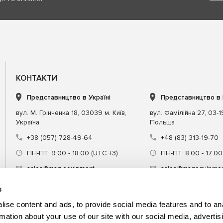
КОНТАКТИ
Представництво в Україні
Представництво в
вул. М. Грінченка 18, 03039 м. Київ,
вул. Фамілійна 27, 03-
Україна
Польща
+38 (057) 728-49-64
+48 (83) 313-19-70
ПН-ПТ: 9:00 - 18:00 (UTC +3)
ПН-ПТ: 8:00 - 17:00
sales@msg.equipment
sales@msgequipmen
s
ise content and ads, to provide social media features and to an
rmation about your use of our site with our social media, advertis