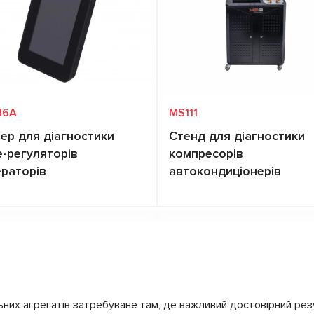
16A
MS111
тер для діагностики
Стенд для діагностики
е-регуляторів
компресорів
ераторів
автокондиціонерів
Запит ціни
Запит ціни
енераторів,
Lamp, SIG, RLO, RVC,
ревіряються
C KOREA, P/D, G, COM
(LIN, BSS), C JAPAN, I-
StARS, CAN
их агрегатів затребуване там, де важливий достовірний резул
енераторів,
Lamp, COM (LIN), PWM