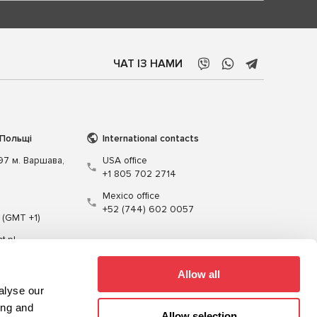
ЧАТ ІЗ НАМИ
 Польщі
International contacts
197 м. Варшава,
USA office
+1 805 702 2714
Mexico office
+52 (744) 602 0057
 (GMT +1)
t.pl
Allow all
alyse our
ing and
Allow selection