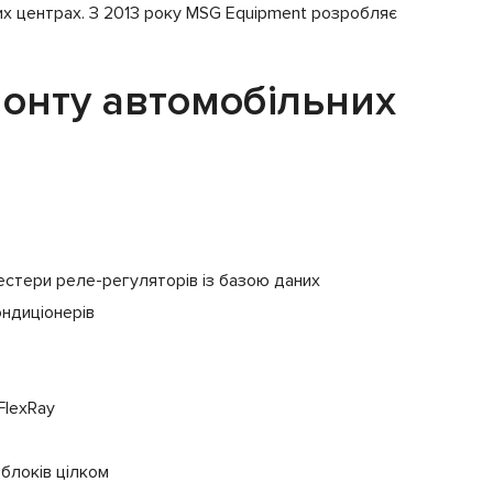
швидкість обертання
них центрах. З 2013 року MSG Equipment розробляє
рульового колеса.
Робота з шинами
CAN, CAN-FD,
передачі даних
FlexRay
монту автомобільних
 тестери реле-регуляторів із базою даних
ондиціонерів
FlexRay
 блоків цілком