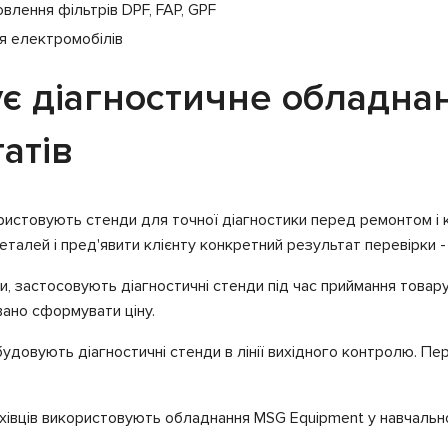
влення фільтрів DPF, FAP, GPF
ля електромобілів
ує діагностичне обладна
атів
ристовують стенди для точної діагностики перед ремонтом і 
еталей і пред'явити клієнту конкретний результат перевірки -
ми, застосовують діагностичні стенди під час приймання товар
вано сформувати ціну.
будовують діагностичні стенди в лінії вихідного контролю. П
фахівців використовують обладнання MSG Equipment у навчальн