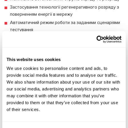
Застосування технології регенеративного розряду з
поверненням енергії в мережу
Автоматичний режим роботи за заданими сценаріями
тестування
Вбудовані резистивні навантаження для вимірювання
внутрішнього опору
Контроль температури елементів під час діагностики
This website uses cookies
Мережевий інтерфейс RJ45 (Ethernet): забезпечення
We use cookies to personalise content and ads, to
онлайн-функцій для запуску сервісних завдань
provide social media features and to analyse our traffic.
Підтримка роботи з BMS (Battery Management System)
We also share information about your use of our site with
по шині RS485
our social media, advertising and analytics partners who
Взаємодія з системами 48-вольтових батарей "м'яких
may combine it with other information that you’ve
гібридів" по CAN-шині
provided to them or that they’ve collected from your use
of their services.
Системи захисту в
діагностичному обладнанні