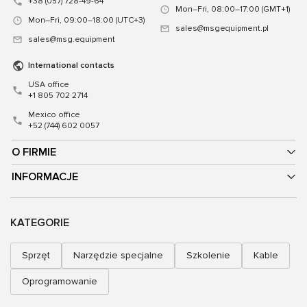
+38 (057) 728-49-64
Mon–Fri, 08:00–17:00 (GMT+1)
Mon–Fri, 09:00–18:00 (UTC+3)
sales@msgequipment.pl
sales@msg.equipment
International contacts
USA office
+1 805 702 2714
Mexico office
+52 (744) 602 0057
O FIRMIE
INFORMACJE
KATEGORIE
Sprzęt
Narzędzie specjalne
Szkolenie
Kable
Oprogramowanie