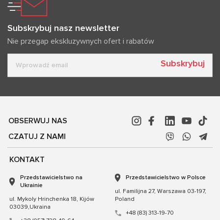
Subskrybuj nasz newsletter
Nie przegap ekskluzywnych ofert i rabatów
Subskrybuj
OBSERWUJ NAS
CZATUJ Z NAMI
KONTAKT
Przedstawicielstwo na
Przedstawicielstwo w Polsce
Ukrainie
ul. Familijna 27, Warszawa 03-197,
ul. Mykoly Hrinchenka 18, Kijów
Poland
03039,Ukraina
+48 (83) 313-19-70