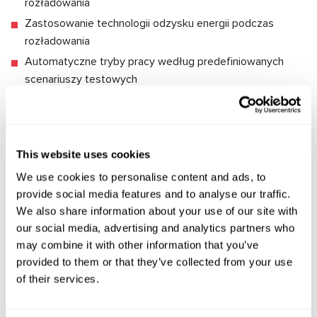
rozładowania
Zastosowanie technologii odzysku energii podczas
rozładowania
Automatyczne tryby pracy według predefiniowanych
scenariuszy testowych
Wbudowane obciążenia rezystancyjne do pomiaru
rezystancji wewnętrznej
Monitoring temperatury ogniw podczas procesu
This website uses cookies
diagnostyki
Interfejs sieciowy RJ45 (Ethernet) do zdalnego
We use cookies to personalise content and ads, to
uruchamiania zadań serwisowych
provide social media features and to analyse our traffic.
We also share information about your use of our site with
Kompatybilność z systemami BMS (Battery Management
our social media, advertising and analytics partners who
System) przez magistralę RS485
may combine it with other information that you’ve
Obsługa systemów 48-woltowych "miękkich hybryd"
provided to them or that they’ve collected from your use
przez magistralę CAN
of their services.
Systemy zabezpieczeń w