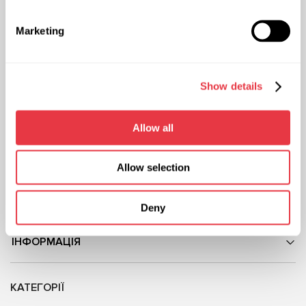
Представництво в Україні
Представництво в Польщі
Marketing
вул. М. Грінченка 18, 03039 м.
вул. Фамілійна 27, 03-197 м.
Київ, Україна
Варшава, Польща
+38 (057) 728-49-64
+48 (83) 313-19-70
Show details
ПН-ПТ: 9:00 - 18:00 (UTC +3)
ПН-ПТ: 8:00 - 17:00 (GMT +1)
sales@msg.equipment
sales@msgequipment.pl
Allow all
International contacts
USA office
+1 805 702 2714
Allow selection
Mexico office
+52 (744) 602 0057
Deny
ПРО КОМПАНІЮ
ІНФОРМАЦІЯ
КАТЕГОРІЇ