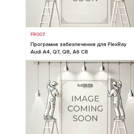
FR007
Програмне забезпечення для FlexRay
Audi A4, Q7, Q8, A6 C8
Запит ціни