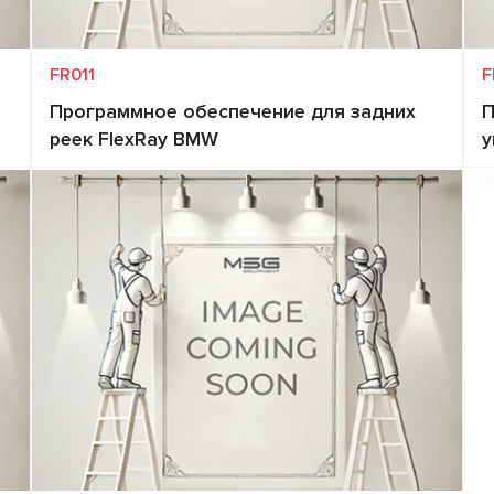
FR011
F
Программное обеспечение для задних
П
реек FlexRay BMW
у
Запит ціни