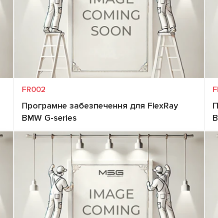
FR002
F
Програмне забезпечення для FlexRay
П
BMW G-series
B
Запит ціни