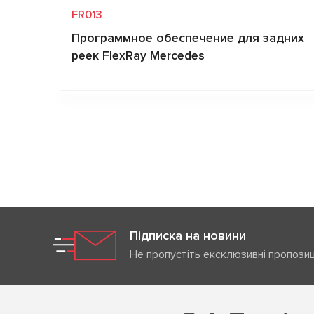
FR013
Программное обеспечение для задних
реек FlexRay Mercedes
Запит ціни
Підписка на новини
Не пропустіть ексклюзивні пропозиц