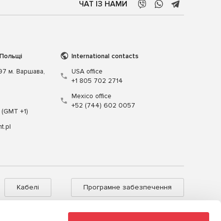
ЧАТ ІЗ НАМИ
 Польщі
International contacts
197 м. Варшава,
USA office
+1 805 702 2714
Mexico office
+52 (744) 602 0057
 (GMT +1)
t.pl
Кабелі
Програмне забезпечення