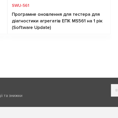
SWU-561
Програмне оновлення для тестера для
діагностики агрегатів ЕПК MS561 на 1 рік
(Software Update)
Запит ціни
ії та знижки