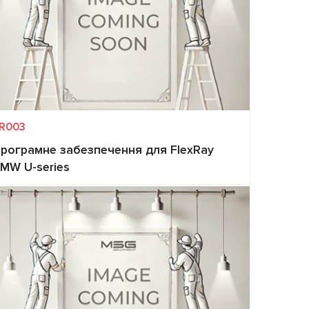
R003
рограмне забезпечення для FlexRay
MW U-series
Запит ціни