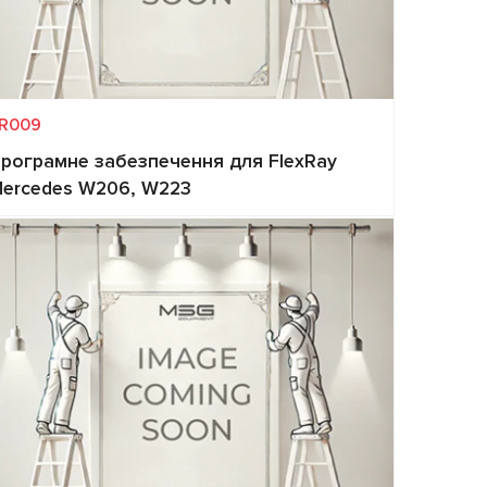
R009
рограмне забезпечення для FlexRay
ercedes W206, W223
Запит ціни