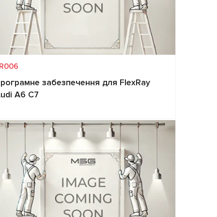
R006
рограмне забезпечення для FlexRay
udi A6 C7
Запит ціни