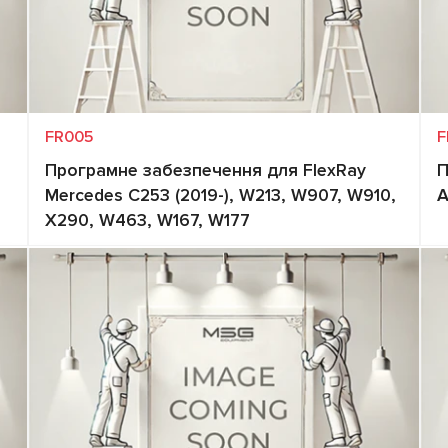
FR005
F
Програмне забезпечення для FlexRay
П
Mercedes C253 (2019-), W213, W907, W910,
A
X290, W463, W167, W177
Запит ціни