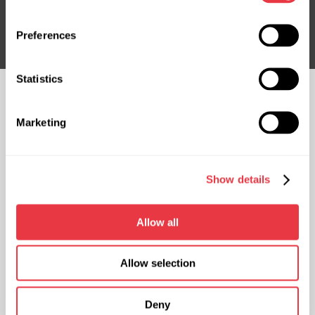
Підписатися
Preferences
Statistics
СЛІДКУЙТЕ ЗА
НАМИ
Marketing
ЧАТ ІЗ НАМИ
КОНТАКТИ
Show details
Представництво в Україні
Представництво в Польщі
вул. М. Грінченка 18, 03039 м.
вул. Фамілійна 27, 03-197 м.
Allow all
Київ, Україна
Варшава, Польща
+38 (057) 728-49-64
+48 (83) 313-19-70
Allow selection
ПН-ПТ: 9:00 - 18:00 (UTC +3)
ПН-ПТ: 8:00 - 17:00 (GMT +1)
sales@msg.equipment
sales@msgequipment.pl
Deny