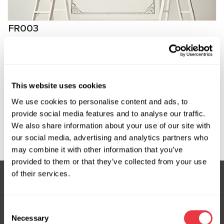
FR003
Програмне забезпечення для FlexRay BMW U-
series
Виробник:
MSG Equipment
This website uses cookies
We use cookies to personalise content and ads, to
provide social media features and to analyse our traffic.
We also share information about your use of our site with
Запит ціни
our social media, advertising and analytics partners who
may combine it with other information that you’ve
provided to them or that they’ve collected from your use
of their services.
Підписка на новини
Consent
Не пропустіть ексклюзивні пропозиції та знижки
Necessary
Selection