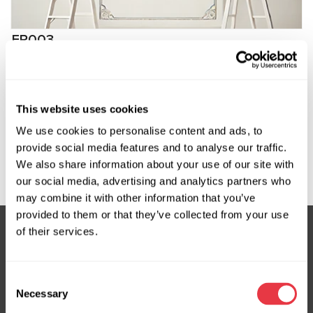
FR003
Software para FlexRay BMW U-series
Fabricante:
MSG Equipment
This website uses cookies
We use cookies to personalise content and ads, to
provide social media features and to analyse our traffic.
Solicitar precio
We also share information about your use of our site with
our social media, advertising and analytics partners who
may combine it with other information that you’ve
provided to them or that they’ve collected from your use
of their services.
Suscríbete a nuestro boletín
Consent
No te pierdas ofertas exclusivas y descuentos
Necessary
Selection