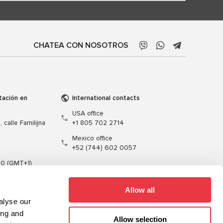
CHATEA CON NOSOTROS
tación en
International contacts
USA office
 calle Familijna
+1 805 702 2714
Mexico office
+52 (744) 602 0057
00 (GMT+1)
t.pl
Allow all
alyse our
ing and
Allow selection