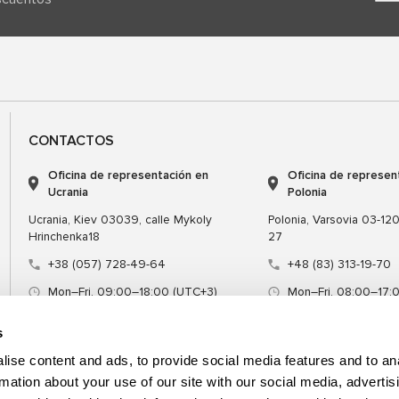
CONTACTOS
Oficina de representación en
Oficina de represen
Ucrania
Polonia
Ucrania, Kiev 03039, calle Mykoly
Polonia, Varsovia 03-120,
Hrinchenka18
27
+38 (057) 728-49-64
+48 (83) 313-19-70
Mon–Fri, 09:00–18:00 (UTC+3)
Mon–Fri, 08:00–17:
sales@msg.equipment
sales@msgequipmen
s
ise content and ads, to provide social media features and to an
rmation about your use of our site with our social media, advertis