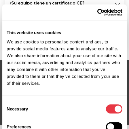
¿Su equipo tiene un certificado CE?
¿Cuánto tiempo tendré que esperar si el producto
This website uses cookies
solicitado está agotado y se necesita tiempo para
producirlo?
We use cookies to personalise content and ads, to
provide social media features and to analyse our traffic.
We also share information about your use of our site with
our social media, advertising and analytics partners who
may combine it with other information that you’ve
provided to them or that they’ve collected from your use
of their services.
Suscríbete a nuestro boletín
No te pierdas ofertas exclusivas y descuentos
Consent
Suscribirse
Necessary
Selection
Preferences