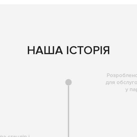
НАША ІСТОРІЯ
Розроблено
для обслуго
у па
а стендів і