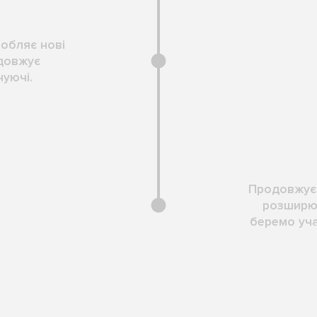
обляє нові
одовжує
уючі.
Продовжуєм
розширю
беремо уча