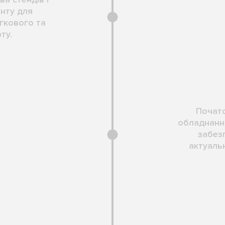
енту для
гкового та
ту.
Почато
обладнанн
забез
актуаль