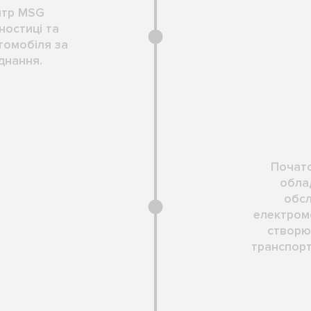
нтр MSG
ностиці та
втомобіля за
днання.
Почато
обла
обсл
електромо
створю
транспорт