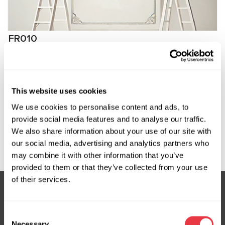
FR010
Программное обеспечение для задних реек
FlexRay Audi, VW
This website uses cookies
Виробник:
MSG Equipment
We use cookies to personalise content and ads, to
provide social media features and to analyse our traffic.
We also share information about your use of our site with
Запит ціни
our social media, advertising and analytics partners who
may combine it with other information that you’ve
provided to them or that they’ve collected from your use
of their services.
Підписка на новини
Consent
Necessary