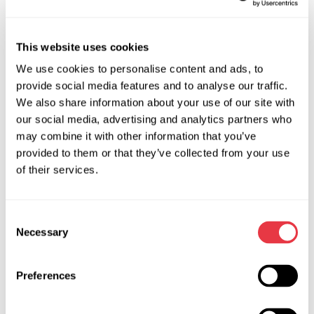
обладнання для стартерів і
This website uses cookies
генераторів
We use cookies to personalise content and ads, to
provide social media features and to analyse our traffic.
Діагностичні стенди MSG Equipment забезпечують
We also share information about your use of our site with
комплексну перевірку широкого спектру автомобільних
our social media, advertising and analytics partners who
агрегатів: генераторів з різними системами керування,
may combine it with other information that you’ve
включаючи системи "старт-стоп" і м'які гібриди, стартерів
provided to them or that they’ve collected from your use
різної потужності, реле-регуляторів напруги. Обладнання
of their services.
для тестування генераторів дозволяє оцінювати їх
роботу під різним навантаженням і в різних режимах.
Тестери для реле-регуляторів забезпечують точну
Consent
діагностику керуючої електроніки, а спеціалізоване
Necessary
Selection
обладнання для діагностики автомобільних стартер-
генераторів дозволяє працювати з сучасними системами
Preferences
"м'якого" гібрида, де використовуються інтегровані
стартер-генераторні установки.