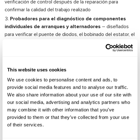
verificación de control después de la reparación para
confirmar la calidad del trabajo realizado
Probadores para el diagnóstico de componentes
individuales de arranques y alternadores
– diseñados
para verificar el puente de diodos, el bobinado del estator, el
regulador de voltaje del alternador y el solenoide del
arranque
Características de los
This website uses cookies
dispositivos de diagnóstico
We use cookies to personalise content and ads, to
provide social media features and to analyse our traffic.
para arranques y alternadores
We also share information about your use of our site with
our social media, advertising and analytics partners who
Los bancos de diagnóstico MSG Equipment proporcionan
may combine it with other information that you’ve
una verificación completa de una amplia gama de
provided to them or that they’ve collected from your use
dispositivos automotrices: alternadores con diferentes
of their services.
sistemas de control, incluidos sistemas "start-stop" e
híbridos suaves, arranques de diferentes potencias y