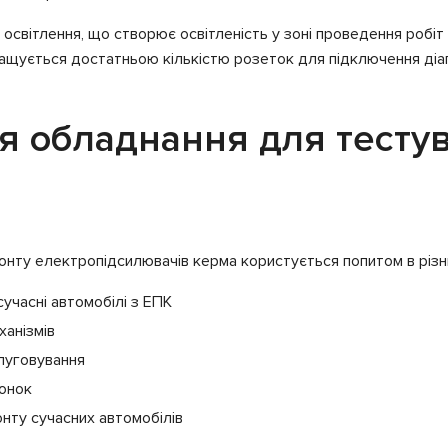
освітлення, що створює освітленість у зоні проведення робіт
снащується достатньою кількістю розеток для підключення ді
ня обладнання для тесту
онту електропідсилювачів керма користується попитом в різн
учасні автомобілі з ЕПК
ханізмів
луговування
лонок
онту сучасних автомобілів