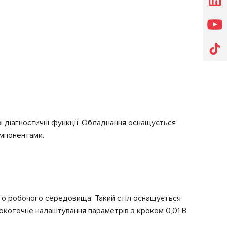
 діагностичні функції. Обладнання оснащується
омпонентами.
ого робочого середовища. Такий стіл оснащується
окоточне налаштування параметрів з кроком 0,01 В