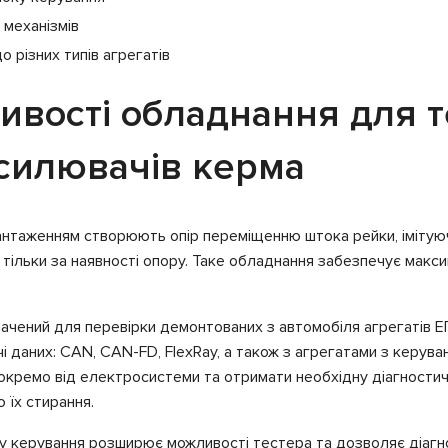
 механізмів
о різних типів агрегатів
ивості обладнання для т
силювачів керма
антаженням створюють опір переміщенню штока рейки, імітуюч
тільки за наявності опору. Таке обладнання забезпечує макс
ачений для перевірки демонтованих з автомобіля агрегатів ЕП
даних: CAN, CAN-FD, FlexRay, а також з агрегатами з керуван
кремо від електросистеми та отримати необхідну діагностичн
 їх стирання.
 керування розширює можливості тестера та дозволяє діагнос