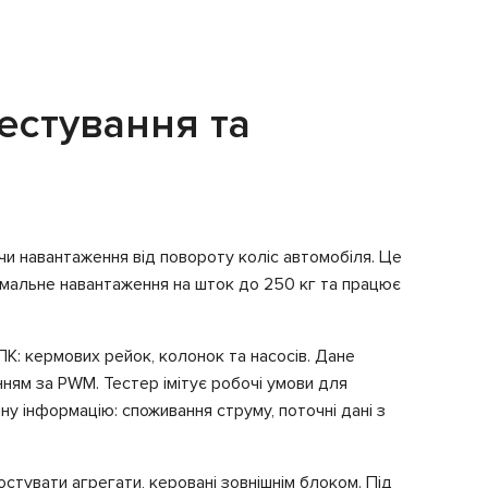
естування та
и навантаження від повороту коліс автомобіля. Це
имальне навантаження на шток до 250 кг та працює
К: кермових рейок, колонок та насосів. Дане
ням за PWM. Тестер імітує робочі умови для
у інформацію: споживання струму, поточні дані з
тувати агрегати, керовані зовнішнім блоком. Під