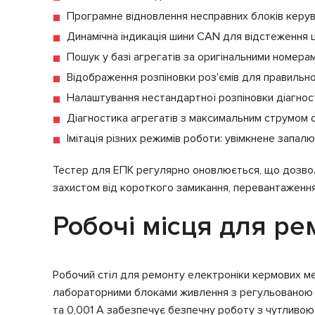
Програмне відновлення несправних блоків керу
Динамічна індикація шини CAN для відстеження ц
Пошук у базі агрегатів за оригінальними номер
Відображення розпіновки роз'ємів для правильн
Налаштування нестандартної розпіновки діагнос
Діагностика агрегатів з максимальним струмом 
Імітація різних режимів роботи: увімкнене запал
Тестер для ЕПК регулярно оновлюється, що дозволя
захистом від короткого замикання, перевантаження
Робочі місця для ре
Робочий стіл для ремонту електроніки кермових ме
лабораторними блоками живлення з регульованою ви
та 0,001 А забезпечує безпечну роботу з чутливо