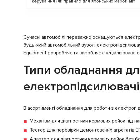
керуваіння (як правило для японських марок авт...
Запит ціни
Сучасні автомобілі переважно оснащуються електр
будь-який автомобільний вузол, електропідсилювач
Equipment розробляє та виробляє спеціалізоване о
Типи обладнання дл
електропідсилювачі
В асортименті обладнання для роботи з електропід
Механізм для діагностики кермових рейок під н
Тестер для перевірки демонтованих агрегатів Е
Адаптер для діагностики кермових рейок без б