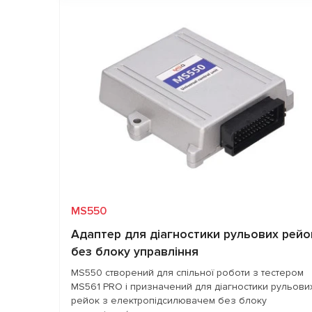
Запит ціни
Сигнали, які
- увімкнене запалювання; - працююч
імітуються
двигун; - швидкість автомобіля; -
швидкість обертання рульового колес
Робота з шинами
CAN, CAN-FD, FlexRay
передачі даних
MS550
Адаптер для діагностики рульових рейо
без блоку управління
MS550 створений для спільної роботи з тестером
MS561 PRO і призначений для діагностики рульови
рейок з електропідсилювачем без блоку