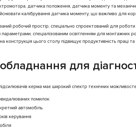
ктромотора, датчика положення, датчика моменту та механічн
дійснювати калібрування датчика моменту, що важливо для ко
ваний робочий простір, спеціально спроектований для робот
параметрами, спеціалізованим освітленням для монтажних роб
а конструкція цього столу підвищує продуктивність праці та 
 обладнання для діагнос
ідсилювачів керма має широкий спектр технічних можливосте
ковидалюваних помилок
нкретний автомобіль
локів керування
обіля