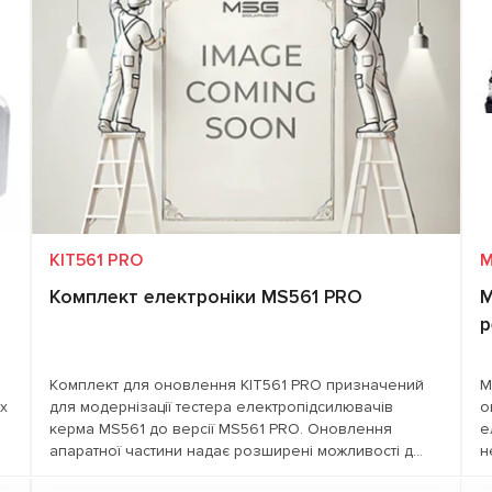
KIT561 PRO
M
Комплект електроніки MS561 PRO
М
р
Комплект для оновлення KIT561 PRO призначений
М
х
для модернізації тестера електропідсилювачів
о
керма MS561 до версії MS561 PRO. Оновлення
е
апаратної частини надає розширені можливості д...
н