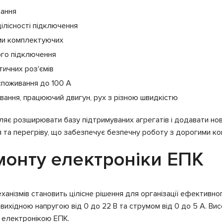
вання
ілісності підключення
ами комплектуючих
ого підключення
тичних роз'ємів
споживання до 100 А
ювання, працюючий двигун, рух з різною швидкістю
є розширювати базу підтримуваних агрегатів і додавати нові
 та перегріву, що забезпечує безпечну роботу з дорогими к
монту електроніки ЕПК
ханізмів становить цілісне рішення для організації ефективн
хідною напругою від 0 до 22 В та струмом від 0 до 5 А. Вис
ю електронікою ЕПК.