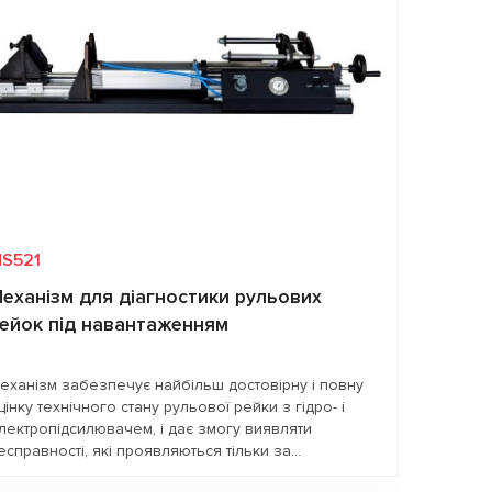
S521
еханізм для діагностики рульових
ейок під навантаженням
еханізм забезпечує найбільш достовірну і повну
цінку технічного стану рульової рейки з гідро- і
лектропідсилювачем, і дає змогу виявляти
есправності, які проявляються тільки за...