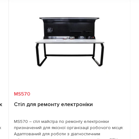
Запит ціни
ий
Р
по
а.
MS570
к
Стіл для ремонту електроніки
MS570 – стіл майстра по ремонту електроніки
х
призначений для якісної організації робочого місця:
Адаптований для роботи з діагностичним