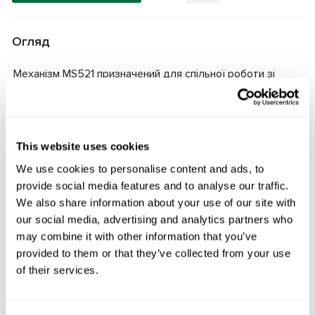
Огляд
Механізм MS521 призначений для спільної роботи зі
стендом MS502М та тестером MS561 PRO, і забезпечує
опір переміщенню штока рульової рейки, імітуючи
навантаження від повороту коліс автомобіля. Це дає
можливість у гідравлічному підсилювачі виявляти
This website uses cookies
несправності, що проявляються тільки за наявності
We use cookies to personalise content and ads, to
опору переміщенню штока рейки: наявність протікання в
provide social media features and to analyse our traffic.
розподільнику, стан центрального ущільнення
We also share information about your use of our site with
гідроциліндра, наявність зносу корпусу в середній
our social media, advertising and analytics partners who
частині гідроциліндра.
may combine it with other information that you’ve
provided to them or that they’ve collected from your use
of their services.
Технічні характеристики