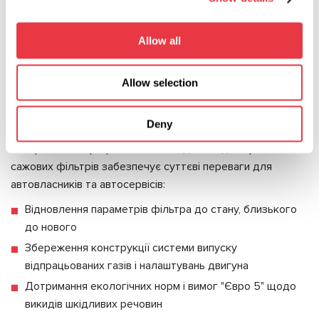
безпеку робочого місця
Регулярні безкоштовні оновлення програмного
Allow all
забезпечення
Ефективність промивання
Allow selection
сажових фільтрів
Deny
Використання професійного обладнання для промивання
сажових фільтрів забезпечує суттєві переваги для
автовласників та автосервісів:
Відновлення параметрів фільтра до стану, близького
до нового
Збереження конструкції системи випуску
відпрацьованих газів і налаштувань двигуна
Дотримання екологічних норм і вимог "Євро 5" щодо
викидів шкідливих речовин