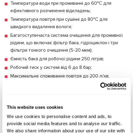
Температура води при промиванні до 60°C для
ефективного розчинення відкладень;
Температура повітря при сушінні до 80°C для
швидкого видалення вологи;
Багатоступінчаста система очищення для промивної
рідини, що включає фільтр бака, гідроциклон і три
фільтри тонкого очищення (5-20 мкм);
Ємність бака для робочої рідини 250 літрів;
Робочий тиск у системі від 6 до 8 бар;
Максимальне споживання повітря до 200 л/хв;
Автоматизована система керування процесами
очищення;
Вбудоване освітлення робочої зони для зручності
This website uses cookies
обслуговування.
We use cookies to personalise content and ads, to
Особливості обладнання для
provide social media features and to analyse our traffic.
We also share information about your use of our site with