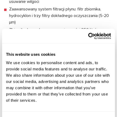
usuwanie wilgoci
Zaawansowany system filtracji płynu: filtr zbiornika,
hydrocyklon i trzy filtry dokładnego oczyszczania (5-20
μm)
Zbiornik płynu roboczego o pojemności 250 litrów
Ciśnienie robocze powietrza w zakresie 6-8 barów
Zużycie powietrza do 200 l/min
Automatyczny system kontroli procesów czyszczenia
This website uses cookies
Wbudowane oświetlenie strefy roboczej zwiększające
We use cookies to personalise content and ads, to
komfort obsługi
provide social media features and to analyse our traffic.
We also share information about your use of our site with
Cechy urządzeń do obsługi
our social media, advertising and analytics partners who
may combine it with other information that you’ve
filtrów DPF/FAP
provided to them or that they’ve collected from your use
of their services.
Stanowisko do czyszczenia filtrów cząstek stałych wyróżnia
się kilkoma istotnymi cechami: