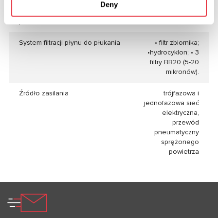
Deny
Temperatura wody podczas
do 60
płukania, °C
System filtracji płynu do płukania
• filtr zbiornika;
•hydrocyklon; • 3
filtry BB20 (5-20
mikronów).
Źródło zasilania
trójfazowa i
jednofazowa sieć
elektryczna,
przewód
pneumatyczny
sprężonego
powietrza