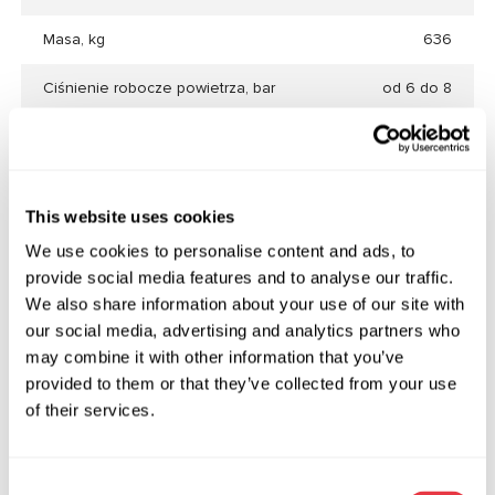
Masa, kg
636
Ciśnienie robocze powietrza, bar
od 6 do 8
Maksymalne zużycie powietrza,
200
l/min
Płyn roboczy
woda
This website uses cookies
We use cookies to personalise content and ads, to
Pojemność zbiornika, l
250
provide social media features and to analyse our traffic.
We also share information about your use of our site with
Maksymalna moc modułu
12
MS900A, kW
our social media, advertising and analytics partners who
may combine it with other information that you’ve
Maksymalna moc modułu
10.5
provided to them or that they’ve collected from your use
MS900В, kW
of their services.
Maksymalna moc modułu
0.02
MS900С, kW
Consent