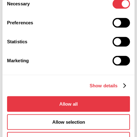
Necessary
Selection
Typ filtrów płukanych
DPF (DPF + SCR),
FAP (FAP + SCR),
GPF
Preferences
Czas diagnostyki, min
do 1
Statistics
Zalecany czas suszenia, min
10 – 20
Temperatura powietrza podczas
do 80
Marketing
suszenia, °С
Wymiary komory do mycia modułu
1.6×0.75×0.95
MS900С (Dł×Gł×W), m
Show details
Oświetlenie obszaru roboczego
tak
Allow all
Konieczność posiadania systemu
minimum 300
wentylacji wyciągowej, m3/h
Allow selection
Zalecany czas płukania, min
20 - 30