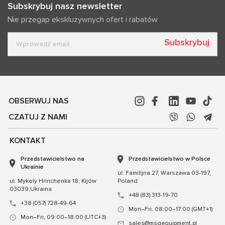
Subskrybuj nasz newsletter
Nie przegap ekskluzywnych ofert i rabatów
Subskrybuj
OBSERWUJ NAS
CZATUJ Z NAMI
KONTAKT
Przedstawicielstwo na
Przedstawicielstwo w Polsce
Ukrainie
ul. Familijna 27, Warszawa 03-197,
ul. Mykoly Hrinchenka 18, Kijów
Poland
03039,Ukraina
+48 (83) 313-19-70
+38 (057) 728-49-64
Mon–Fri, 08:00–17:00 (GMT+1)
Mon–Fri, 09:00–18:00 (UTC+3)
sales@msgequipment.pl