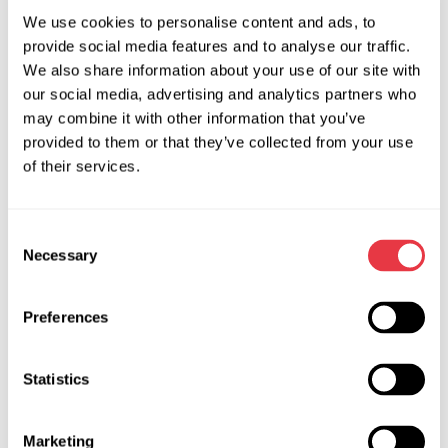
Сажевые фильтры
- стенды для промывки и
We use cookies to personalise content and ads, to
восстановления фильтров DPF, FAP, GPF
provide social media features and to analyse our traffic.
Диагностические сканеры
- специализированные
We also share information about your use of our site with
сканеры для электромобилей
our social media, advertising and analytics partners who
may combine it with other information that you’ve
Кто и как использует
provided to them or that they’ve collected from your use
of their services.
диагностическое
оборудование для
Consent
автомобильных агрегатов
Necessary
Selection
Автосервисы и мастерские по ремонту агрегатов
Preferences
используют стенды для точной диагностики перед
ремонтом и контроля качества после него. Это
Statistics
позволяет точно определить неисправность, избежать
замены исправных деталей и предъявить клиенту
конкретный результат проверки - до ремонта и после.
Marketing