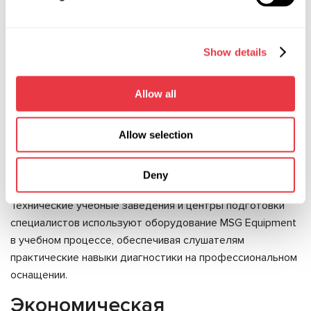
Компании, торгующие б/у и восстановленными
агрегатами, применяют диагностические стенды при
приёмке товара и перед продажей. Проверка на стенде
Show details
позволяет объективно оценить состояние агрегата и
обоснованно сформировать цену.
Allow all
Производители автомобильных агрегатов и компонентов
встраивают диагностические стенды в линии выходного
Allow selection
контроля. Проверка продукции перед отгрузкой
позволяет выявлять производственные дефекты на
Deny
финальном этапе.
Технические учебные заведения и центры подготовки
специалистов используют оборудование MSG Equipment
в учебном процессе, обеспечивая слушателям
практические навыки диагностики на профессиональном
оснащении.
Экономическая