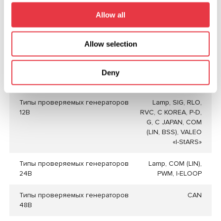
Allow all
Обороты привода, об/мин
От 0 до 3000
Регулировка оборотов привода
Плавно
Allow selection
Тип передачи привода агрегата
Ременная
клиновая/
Deny
поликлиновая
Типы проверяемых генераторов
Lamp, SIG, RLO,
12В
RVC, C KOREA, P-D,
G, C JAPAN, COM
(LIN, BSS), VALEO
«I-StARS»
Типы проверяемых генераторов
Lamp, COM (LIN),
24В
PWM, I-ELOOP
Типы проверяемых генераторов
CAN
48В