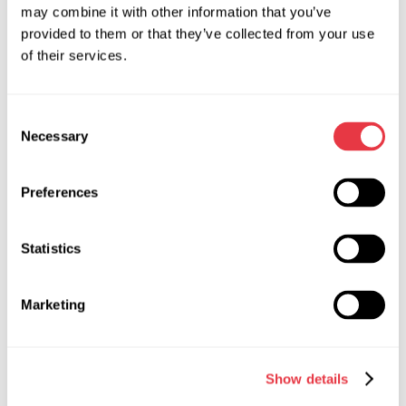
may combine it with other information that you’ve
Потреблямая мощность, кВт
7.5
provided to them or that they’ve collected from your use
of their services.
Обновление ПО
Да
Количество подключаемых АКБ
2 по 12В
Consent
Necessary
Selection
Модель АКБ (Не входит в
минимум 45 А·ч
комплект)
Preferences
Зарядка АКБ №1
Да
Зарядка АКБ №2
Да
Statistics
Напряжение проверяемых
12, 24, 48
агрегатов (узлов), В
Marketing
Нагрузка на проверяемый
12 В - 300 А, 24 В -
генератор
150 А, 48 В - 50 А
Show details
Регулировка нагрузки (0-100%)
Плавно