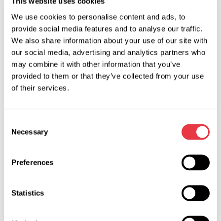
This website uses cookies
We use cookies to personalise content and ads, to
Стартеры и генераторы
provide social media features and to analyse our traffic.
Rib 2A, 10360 Sesvete, Croatia
We also share information about your use of our site with
our social media, advertising and analytics partners who
+385955296530
may combine it with other information that you’ve
gkesic@kesic-oprema.hr
provided to them or that they’ve collected from your use
of their services.
Посетите веб-сайт
Consent
Necessary
Selection
Preferences
Statistics
Hybrid MOT Centre LTD
Высоковольтная система