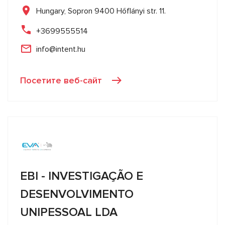
Hungary, Sopron 9400 Hőflányi str. 11.
+3699555514
info@intent.hu
Посетите веб-сайт
EBI - INVESTIGAÇÃO E
DESENVOLVIMENTO
UNIPESSOAL LDA