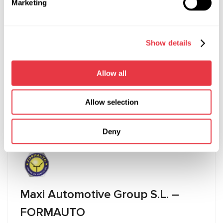
Marketing
44 Bideford Ave, Perivale, Greenford UB6 7PP,
London
Show details
+447711938399
info@hybridcentreuk.com
Allow all
Посетите веб-сайт
Allow selection
Deny
Maxi Automotive Group S.L. –
FORMAUTO