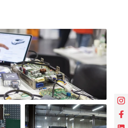
Типы проверяемых
Lamp, COM (LIN), PWM
генераторов 24В
(SCANIA)
Типы проверяемых
Lamp, SIG, RLO, RVC,
реле-регуляторов
C KOREA, P/D, G, COM
(LIN, BSS), C JAPAN, і-
ELOOP
База данных реле-
Да
регуляторов