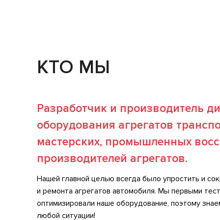
генераторов 12В
C KOREA, P-D, G, C
генер
JAPAN, COM (LIN,
BSS), VALEO «I-
StARS»
Типы проверяемых
Lamp, COM (LIN), PWM,
Типы 
генераторов 24В
I-ELOOP
генер
Типы проверяемых
CAN
Типы 
КТО МЫ
генераторов 48В
генер
Мощность
до 11
Мощно
проверяемых
прове
стартеров, кВт
старте
Разработчик и производитель д
Автоматический
Да
Автом
режим проверки
режим
оборудования агрегатов транспо
генератора
генер
мастерских, промышленных восс
Типы проверяемых
не проверяет реле-
Типы 
реле-регуляторов
регулятор
реле-
производителей агрегатов.
База данных реле-
Нет
регуляторов
База 
Нашей главной целью всегда было упростить и сок
регул
и ремонта агрегатов автомобиля. Мы первыми тест
оптимизировали наше оборудование, поэтому знаем
любой ситуации!