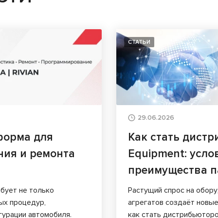
СТАТЬИ
29.06.2026
форма для
Как стать дист
ния и ремонта
Equipment: усло
преимущества п
ебует не только
Растущий спрос на обор
ных процедур,
агрегатов создаёт новые
гурации автомобиля.
как стать дистрибьюторо