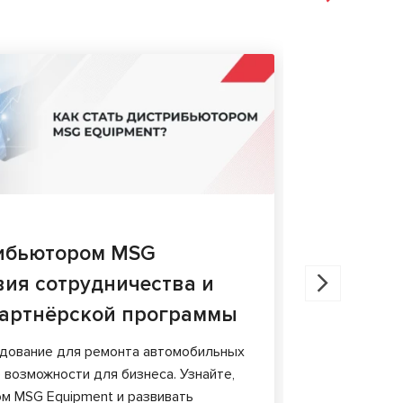
СТАТЬИ
27.05.202
рибьютором MSG
Диагнос
вия сотрудничества и
сравнен
артнёрской программы
В статье ра
тормозных 
удование для ремонта автомобильных
особенности
 возможности для бизнеса. Узнайте,
м MSG Equipment и развивать