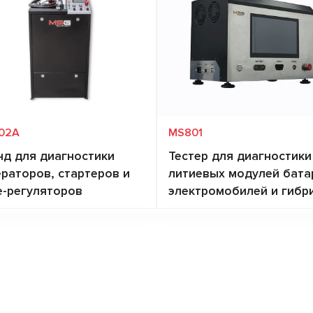
02A
MS801
нд для диагностики
Тестер для диагностики
ераторов, стартеров и
литиевых модулей бата
е-регуляторов
электромобилей и гибр
Запросить цену
Запросить цену
зка на
12 В - 200 А, 24 В -
Работа с шинами
CAN, RS485
ряемый
100 А
передачи данных
атор
Ток заряда, А
до 60
проверяемых
F/67, Lamp, SIG, RLO,
Ток разряда, А
до 70