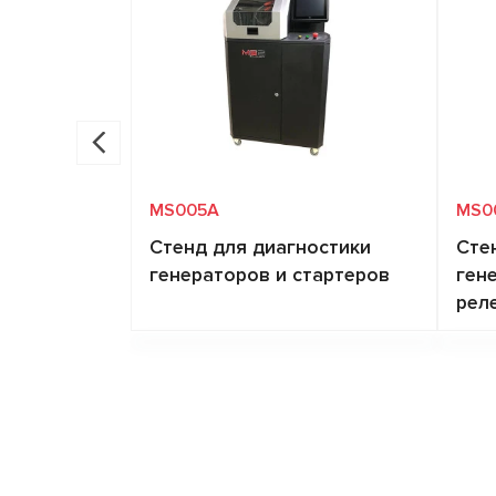
MS005A
MS0
Стенд для диагностики
Сте
генераторов и стартеров
ген
рел
Запросить цену
Нагрузка на
12 В - 300 А, 24 В - 150
Нагру
проверяемый
А, 48 В - 50 А
прове
генератор
генер
Типы проверяемых
Lamp, SIG, RLO, RVC,
Типы 