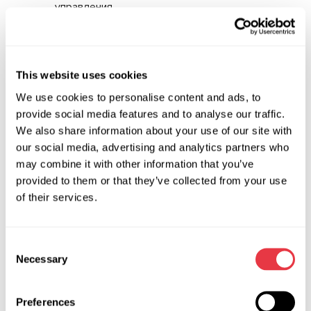
управления.
Системные задачи: проведение комплексных
тестов, калибровок и адаптаций всех систем
автомобиля.
This website uses cookies
Отвязка ECU: программное обеспечение
We use cookies to personalise content and ads, to
позволяет «отвязать» блок управления от
provide social media features and to analyse our traffic.
автомобиля перед разборкой, чтобы
We also share information about your use of our site with
использовать его на других машинах.
our social media, advertising and analytics partners who
Чтение живых данных: получение важной
may combine it with other information that you’ve
информации со всех систем для детального
provided to them or that they’ve collected from your use
анализа.
of their services.
Восстановление после аварии: набор
программных инструментов для
восстановления автомобиля после
Consent
Necessary
столкновений.
Selection
Активация сервисных режимов: перевод систем
в сервисный режим для обслуживания и
Preferences