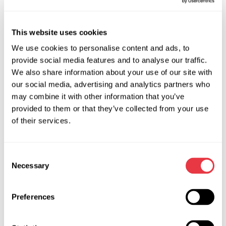
видалення діагностичних кодів помилок з усіх
блоків управління.
This website uses cookies
Системні задачі: проведення комплексних
тестів, калібрувань та адаптацій усіх систем
We use cookies to personalise content and ads, to
автомобіля.
provide social media features and to analyse our traffic.
We also share information about your use of our site with
Відв’язка ECU: програмне забезпечення
our social media, advertising and analytics partners who
дозволяє відв’язати блок управління від
may combine it with other information that you’ve
автомобіля перед демонтажем для повторного
provided to them or that they’ve collected from your use
використання.
of their services.
Live Data: отримання важливої інформації з усіх
систем для детального аналізу.
Відновлення після аварій: набір програмних
Consent
інструментів для відновлення автомобіля після
Necessary
Selection
зіткнень.
Активація сервісних режимів: переведення
Preferences
систем у сервісний режим для обслуговування
та ремонту.