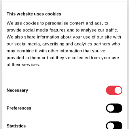
control.
Tareas del sistema: realización de pruebas
This website uses cookies
integrales, calibraciones y adaptaciones de todos
We use cookies to personalise content and ads, to
los sistemas del vehículo.
provide social media features and to analyse our traffic.
Desvinculación de ECU: el software permite
We also share information about your use of our site with
desvincular la unidad de control del vehículo antes
our social media, advertising and analytics partners who
del desmontaje para su reutilización en otros
may combine it with other information that you’ve
vehículos.
provided to them or that they’ve collected from your use
Live Data: obtención de información clave de
of their services.
todos los sistemas para un análisis detallado.
Recuperación tras accidentes: conjunto de
Consent
herramientas de software para la recuperación del
Necessary
Selection
vehículo después de colisiones.
Activación de modos de servicio: cambio de los
Preferences
sistemas al modo de servicio para mantenimiento
y reparación.
Cambios de configuración: activación de funciones
Statistics