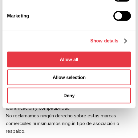
no disponibles y modificación de los tipos de
componentes del vehículo para modernización.
Marketing
El paquete incluye una suscripción anual para
Show details
actualizaciones de software y soporte técnico,
garantizando funciones actualizadas y compatibilidad con
nuevos modelos Rivian.
Allow all
El dispositivo LOKI/LOKI PRO es independiente y no está
afiliado ni respaldado por Tesla, Inc. ni por Rivian
Allow selection
Automotive, Inc.
Todas las referencias a Tesla y Rivian son propiedad de sus
Deny
respectivos dueños y se utilizan únicamente con fines de
identificación y compatibilidad.
No reclamamos ningún derecho sobre estas marcas
comerciales ni insinuamos ningún tipo de asociación o
respaldo.