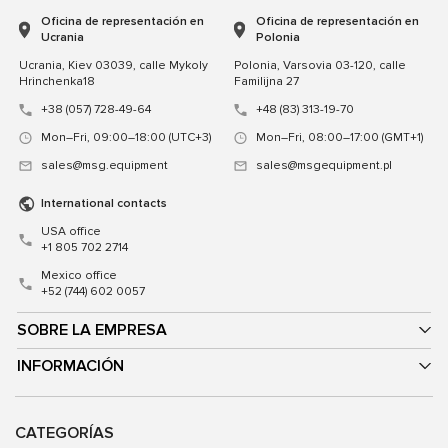
Oficina de representación en
Oficina de representación en
Ucrania
Polonia
Ucrania, Kiev 03039, calle Mykoly
Polonia, Varsovia 03-120, calle
Hrinchenka18
Familijna 27
+38 (057) 728-49-64
+48 (83) 313-19-70
Mon–Fri, 09:00–18:00 (UTC+3)
Mon–Fri, 08:00–17:00 (GMT+1)
sales@msg.equipment
sales@msgequipment.pl
International contacts
USA office
+1 805 702 2714
Mexico office
+52 (744) 602 0057
SOBRE LA EMPRESA
INFORMACIÓN
CATEGORÍAS