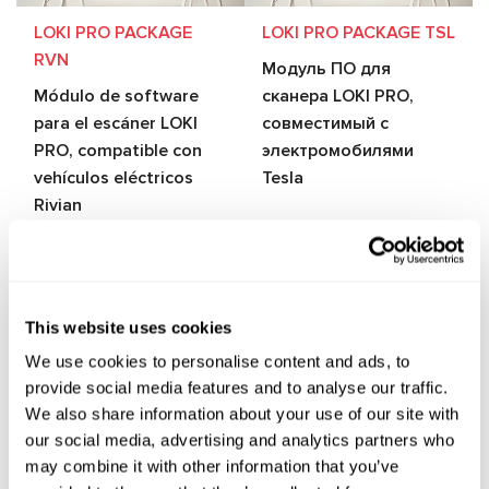
LOKI PRO PACKAGE
LOKI PRO PACKAGE TSL
RVN
Модуль ПО для
Módulo de software
сканера LOKI PRO,
para el escáner LOKI
совместимый с
PRO, compatible con
электромобилями
vehículos eléctricos
Tesla
Rivian
This website uses cookies
We use cookies to personalise content and ads, to
provide social media features and to analyse our traffic.
We also share information about your use of our site with
LOKI-SECURECONFIG
LOKI-XKEYS
our social media, advertising and analytics partners who
Plugin para Loki para
Plugin para Loki para
may combine it with other information that you’ve