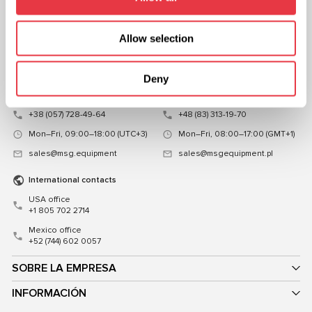
CONTACTOS
Allow selection
Oficina de representación en
Oficina de representación en
Ucrania
Polonia
Deny
Ucrania, Kiev 03039, calle Mykoly
Polonia, Varsovia 03-120, calle
Hrinchenka18
Familijna 27
+38 (057) 728-49-64
+48 (83) 313-19-70
Mon–Fri, 09:00–18:00 (UTC+3)
Mon–Fri, 08:00–17:00 (GMT+1)
sales@msg.equipment
sales@msgequipment.pl
International contacts
USA office
+1 805 702 2714
Mexico office
+52 (744) 602 0057
SOBRE LA EMPRESA
INFORMACIÓN