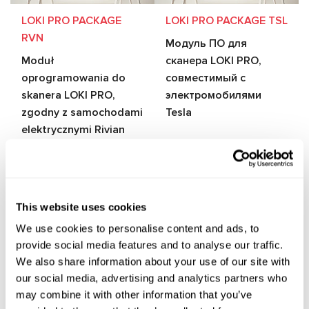
LOKI PRO PACKAGE
LOKI PRO PACKAGE TSL
RVN
Модуль ПО для
Moduł
сканера LOKI PRO,
oprogramowania do
совместимый с
skanera LOKI PRO,
электромобилями
zgodny z samochodami
Tesla
elektrycznymi Rivian
This website uses cookies
We use cookies to personalise content and ads, to
provide social media features and to analyse our traffic.
We also share information about your use of our site with
LOKI-SECURECONFIG
LOKI-XKEYS
our social media, advertising and analytics partners who
Wtyczka Loki do edycji
Wtyczka Loki do
may combine it with other information that you’ve