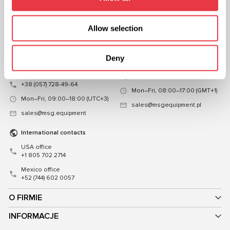
KONTAKT
Allow selection
Przedstawicielstwo na
Przedstawicielstwo w Polsce
Ukrainie
ul. Familijna 27, Warszawa 03-197,
Deny
ul. Mykoly Hrinchenka 18, Kijów
Poland
03039,Ukraina
+48 (83) 313-19-70
+38 (057) 728-49-64
Mon–Fri, 08:00–17:00 (GMT+1)
Mon–Fri, 09:00–18:00 (UTC+3)
sales@msgequipment.pl
sales@msg.equipment
International contacts
USA office
+1 805 702 2714
Mexico office
+52 (744) 602 0057
O FIRMIE
INFORMACJE