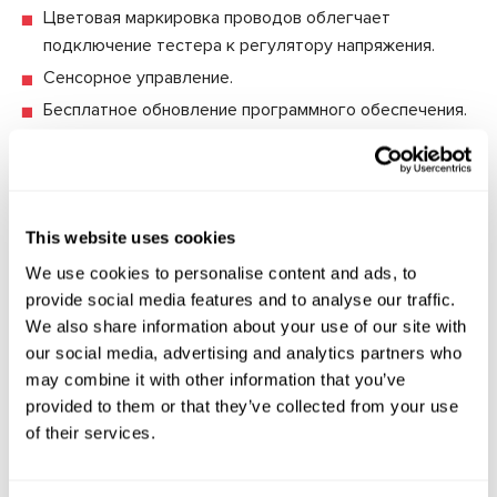
Цветовая маркировка проводов облегчает
подключение тестера к регулятору напряжения.
Сенсорное управление.
Бесплатное обновление программного обеспечения.
Система защиты предотвращает повреждение
прибора в случае неправильного подключения
диагностируемого регулятора напряжения.
This website uses cookies
We use cookies to personalise content and ads, to
provide social media features and to analyse our traffic.
Технические характеристики
We also share information about your use of our site with
our social media, advertising and analytics partners who
Напряжение питания, В
230
may combine it with other information that you’ve
provided to them or that they’ve collected from your use
Потреблямая мощность, кВт
0.5
of their services.
Обновление ПО
Да