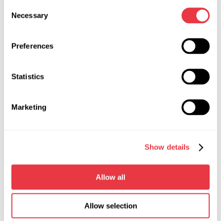
Напряжение проверяемых
12, 24
Consent
агрегатов (узлов), В
Necessary
Selection
Управление
на сенсорном
дисплее
Preferences
Ширина, м
0,265
Statistics
Глубина, м
0,26
Marketing
Высота, м
0,092
Вес, кг
4,1
Show details
Защита от КЗ при проверке
Да
реле-регулятора
Allow all
Типы проверяемых реле-
«L/FR», «SIG»,
регуляторов
«RLO», «RVC», «C
KOREA», «P-D»,
Allow selection
«COM (LIN, BSS)»,