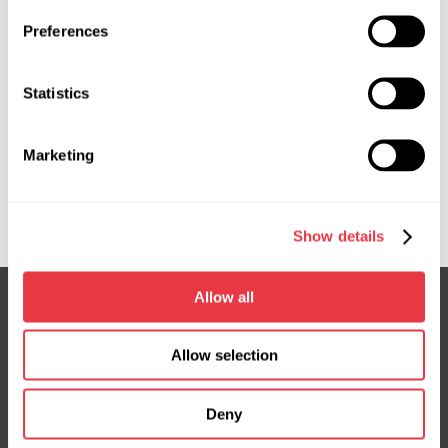
которая пройдёт с 29 по 31 мая на площадке
EXPONOR - Feira Internacional do Porto,
Preferences
Португалия. Посетите стенд 2C15 и
познакомьтесь с нашим оборудованием лично.
Statistics
Marketing
Показать больше
Show details
Allow all
Подпишитесь на нашу рассылку
Allow selection
Не пропустите эксклюзивные предложения и скидки
Deny
Подписаться