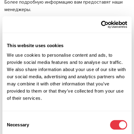
Более подробную информацию вам предоставят наши
менеджеры.
АКТУАЛЬНЫЕ НОВОСТИ
This website uses cookies
We use cookies to personalise content and ads, to
provide social media features and to analyse our traffic.
ВЫСТАВКИ
We also share information about your use of our site with
our social media, advertising and analytics partners who
may combine it with other information that you’ve
provided to them or that they’ve collected from your use
of their services.
07.05.2026
MSG Equipment на Expomecanica 2026
Consent
Команда MSG Equipment приглашает вас на
Necessary
Selection
международную выставку Expomecanica 2026,