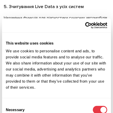
5. Зчитування Live Data з усіх систем
Незамінна функція для діагностики сучасних автомобілів.
Основна перевага — перевірка працездатності датчиків
систем автомобіля, яких у транспортному засобі дуже
багато і від яких залежить правильність роботи тієї чи
іншої системи. Зчитування даних із датчиків у реальному
This website uses cookies
часі дозволяє оцінити коректність їхніх показників і
We use cookies to personalise content and ads, to
визначити ті, що вийшли з ладу.
provide social media features and to analyse our traffic.
We also share information about your use of our site with
Також можна отримати детальну інформацію про стан
our social media, advertising and analytics partners who
HV-батареї, зокрема:
may combine it with other information that you’ve
напруги по модулях,
provided to them or that they’ve collected from your use
дані заряджання та рекуперації,
of their services.
параметри роботи системи охолодження,
показники 12-вольтової підсистеми.
Consent
Necessary
Selection