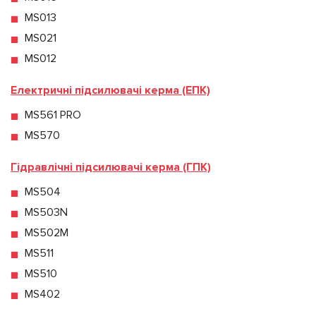
MS013
MS021
MS012
Електричні підсилювачі керма (ЕПК)
MS561 PRO
MS570
Гідравлічні підсилювачі керма (ГПК)
MS504
MS503N
MS502M
MS511
MS510
MS402