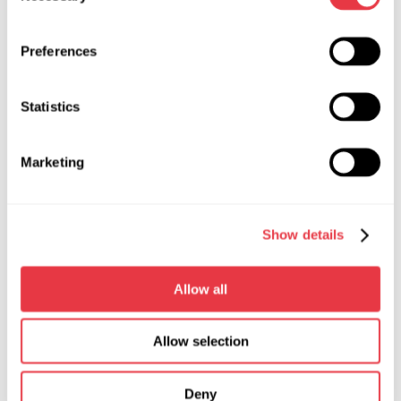
Високовольтна система
Preferences
MS800
MS801
Statistics
Спецінструмент
та
кабелі
Пропозиція діє обмежений час.
Marketing
Show details
АКТУАЛЬНІ НОВИНИ
Allow all
АКЦІЇ
Allow selection
Deny