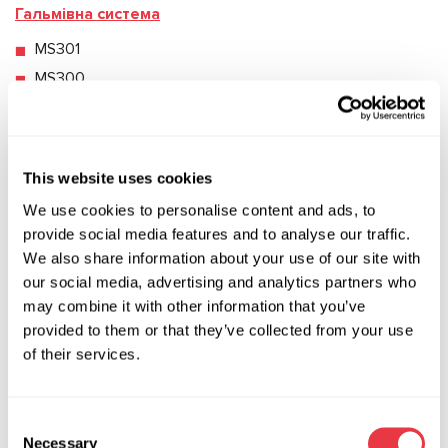
Гальмівна система
MS301
MS300
Екологія (DPF/FAP)
MS900
This website uses cookies
Підвіска
We use cookies to personalise content and ads, to
provide social media features and to analyse our traffic.
MS201
We also share information about your use of our site with
MS200
our social media, advertising and analytics partners who
may combine it with other information that you’ve
Система автоклімату
provided to them or that they’ve collected from your use
MS121
of their services.
MS111
MS112
Consent
MS101P
Necessary
Selection