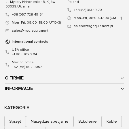
ul. Mykoly Hrinchenka 18, Kijów
Poland
03039,Ukraina
+48 (83) 313-19-70
+38 (057) 728-49-64
Mon–Fri, 08:00–17:00 (GMT+1)
Mon–Fri, 09:00–18:00 (UTC+3)
sales@msgequipment.pl
sales@msg.equipment
International contacts
USA office
+1 805 702 2714
Mexico office
+52 (744) 602 0057
O FIRMIE
INFORMACJE
KATEGORIE
Sprzęt
Narzędzie specjalne
Szkolenie
Kable