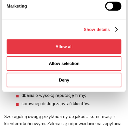
Marketing
Udane partnerstwo opiera się na wzajemnym zaufaniu,
odpowiedzialności oraz przestrzeganiu wspólnych
standardów współpracy.
Show details
Partner zobowiązuje się do:
aktywnego promowania produktów MSG
Allow all
Equipment;
przestrzegania uzgodnionej polityki cenowej;
Allow selection
korzystania z identyfikacji wizualnej i znaków
towarowych zgodnie z wymaganiami firmy;
przekazywania raportów dotyczących wyników
Deny
sprzedaży;
dbania o wysoką reputację firmy;
sprawnej obsługi zapytań klientów.
Szczególną uwagę przykładamy do jakości komunikacji z
klientami końcowymi. Zaleca się odpowiadanie na zapytania