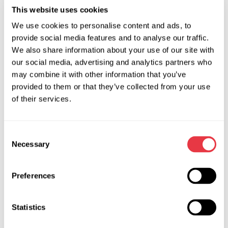
zainteresowana promocją i sprzedażą urządzeń MSG
This website uses cookies
Equipment na swoim obszarze działalności.
We use cookies to personalise content and ads, to
provide social media features and to analyse our traffic.
Warunki współpracy są ustalane indywidualnie i mogą
We also share information about your use of our site with
obejmować:
our social media, advertising and analytics partners who
wybór kategorii produktów;
may combine it with other information that you’ve
wolumen sprzedaży;
provided to them or that they’ve collected from your use
of their services.
warunki cenowe;
warunki dostaw oraz inne ustalenia.
Consent
Współpraca jest potwierdzana oficjalną umową określającą
Necessary
Selection
prawa i obowiązki obu stron.
Preferences
Czego oczekujemy od
dystrybutora
Statistics