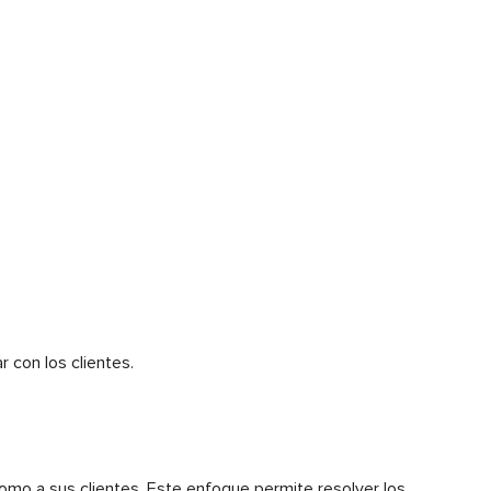
r con los clientes.
omo a sus clientes. Este enfoque permite resolver los