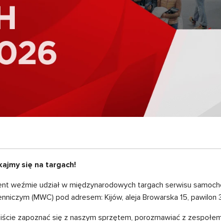
jmy się na targach!
ent weźmie udział w międzynarodowych targach serwisu samoc
iczym (MWC) pod adresem: Kijów, aleja Browarska 15, pawilon 3
ście zapoznać się z naszym sprzętem, porozmawiać z zespołem i