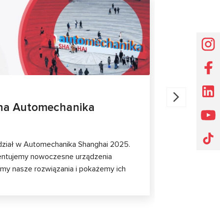
WYSTAWY
09.10.202
na Automechanika
MSG Equ
MSG Equipm
urządzenia d
ział w Automechanika Shanghai 2025.
samochodow
zentujemy nowoczesne urządzenia
my nasze rozwiązania i pokażemy ich