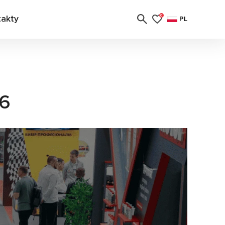
takty
0
PL
6