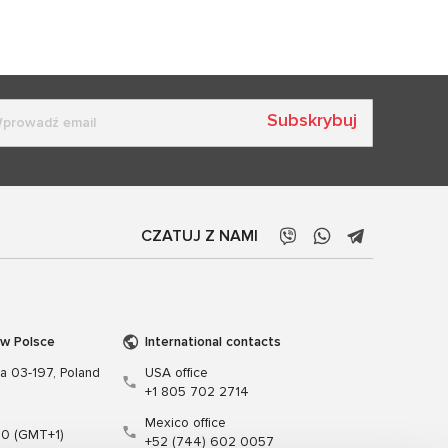
Subskrybuj
CZATUJ Z NAMI
 w Polsce
International contacts
wa 03-197, Poland
USA office
+1 805 702 2714
Mexico office
00 (GMT+1)
+52 (744) 602 0057