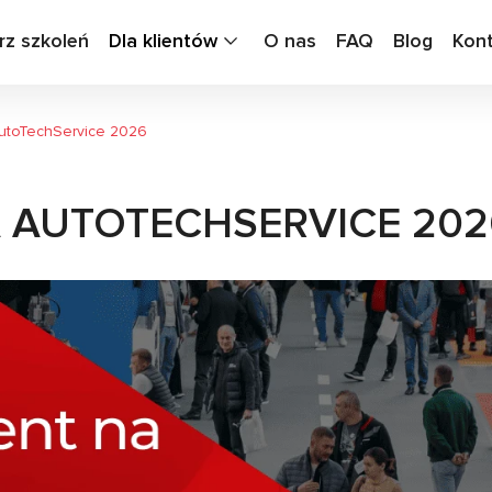
rz szkoleń
Dla klientów
O nas
FAQ
Blog
Kon
utoTechService 2026
 AUTOTECHSERVICE 202