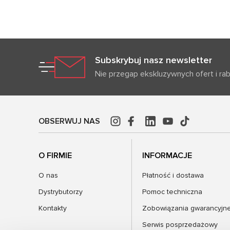
Subskrybuj nasz newsletter
Nie przegap ekskluzywnych ofert i ra
OBSERWUJ NAS
O FIRMIE
INFORMACJE
O nas
Płatność i dostawa
Dystrybutorzy
Pomoc techniczna
Kontakty
Zobowiązania gwarancyjn
Serwis posprzedażowy