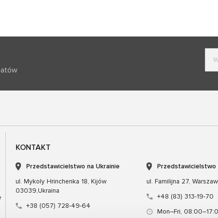
batów
KONTAKT
Przedstawicielstwo na Ukrainie
Przedstawicielstwo
ul. Mykoly Hrinchenka 18, Kijów
ul. Familijna 27, Warsza
03039,Ukraina
+48 (83) 313-19-70
e
+38 (057) 728-49-64
Mon–Fri, 08:00–17: