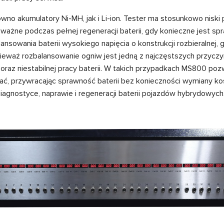
wno akumulatory Ni-MH, jak i Li-ion. Tester ma stosunkowo niski
 ważne podczas pełnej regeneracji baterii, gdy konieczne jest s
nsowania baterii wysokiego napięcia o konstrukcji rozbieralnej,
ieważ rozbalansowanie ogniw jest jedną z najczęstszych przyczyn
raz niestabilnej pracy baterii. W takich przypadkach MS800 poz
ać, przywracając sprawność baterii bez konieczności wymiany 
iagnostyce, naprawie i regeneracji baterii pojazdów hybrydowych