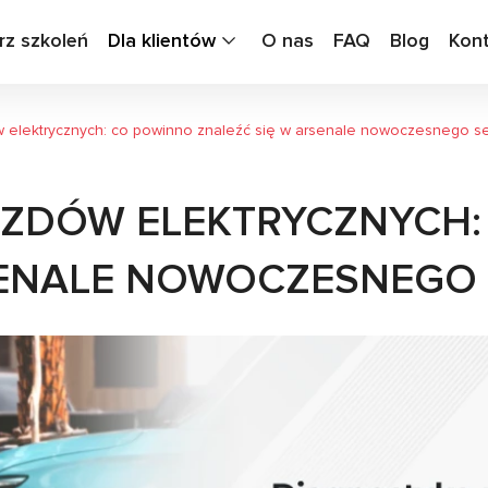
rz szkoleń
Dla klientów
O nas
FAQ
Blog
Kon
 elektrycznych: co powinno znaleźć się w arsenale nowoczesnego s
AZDÓW ELEKTRYCZNYCH:
SENALE NOWOCZESNEGO