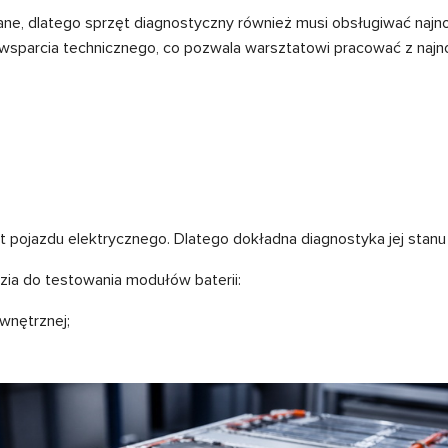
ane, dlatego sprzęt diagnostyczny również musi obsługiwać naj
i i wsparcia technicznego, co pozwala warsztatowi pracować z n
nt pojazdu elektrycznego. Dlatego dokładna diagnostyka jej stan
ia do testowania modułów baterii:
wnętrznej;