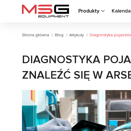
Produkty
Kalenda
Strona główna
Blog
Artykuły
Diagnostyka pojazdów
DIAGNOSTYKA POJ
ZNALEŹĆ SIĘ W AR