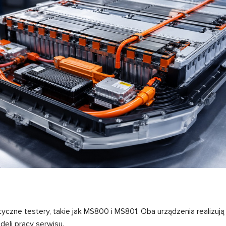
tyczne testery, takie jak MS800 i MS801. Oba urządzenia realiz
deli pracy serwisu.