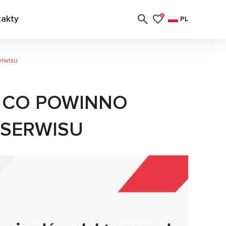
takty
0
PL
erwisu
 CO POWINNO
 SERWISU