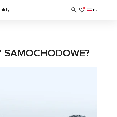
takty
0
PL
RY SAMOCHODOWE?