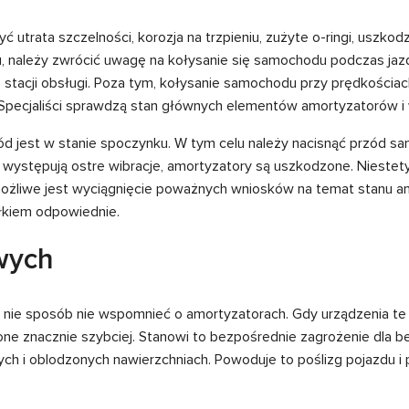
 utrata szczelności, korozja na trzpieniu, zużyte o-ringi, uszko
, należy zwrócić uwagę na kołysanie się samochodu podczas jazdy
do stacji obsługi. Poza tym, kołysanie samochodu przy prędkości
pecjaliści sprawdzą stan głównych elementów amortyzatorów i w
jest w stanie spoczynku. W tym celu należy nacisnąć przód sam
li występują ostre wibracje, amortyzatory są uszkodzone. Nieste
żliwe jest wyciągnięcie poważnych wniosków na temat stanu am
ałkiem odpowiednie.
wych
ie sposób nie wspomnieć o amortyzatorach. Gdy urządzenia te n
one znacznie szybciej. Stanowi to bezpośrednie zagrożenie dla 
krych i oblodzonych nawierzchniach. Powoduje to poślizg pojazdu 