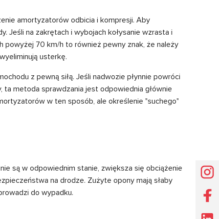
dzenie amortyzatorów odbicia i kompresji. Aby
. Jeśli na zakrętach i wybojach kołysanie wzrasta i
ach powyżej 70 km/h to również pewny znak, że należy
yeliminują usterkę.
ochodu z pewną siłą. Jeśli nadwozie płynnie powróci
ty, ta metoda sprawdzania jest odpowiednia głównie
ortyzatorów w ten sposób, ale określenie "suchego"
ie są w odpowiednim stanie, zwiększa się obciążenie
bezpieczeństwa na drodze. Zużyte opony mają słaby
i prowadzi do wypadku.