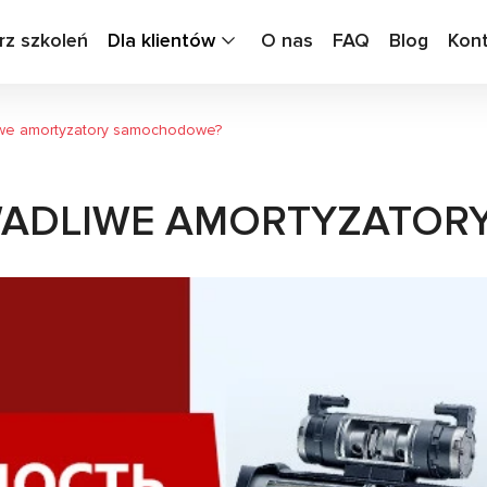
rz szkoleń
Dla klientów
O nas
FAQ
Blog
Kon
iwe amortyzatory samochodowe?
WADLIWE AMORTYZATO