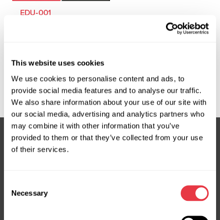
EDU-001
Szkolenie z zakresu
diagnostyki i naprawy
rozruszników i
This website uses cookies
alternatorów
We use cookies to personalise content and ads, to
provide social media features and to analyse our traffic.
We also share information about your use of our site with
our social media, advertising and analytics partners who
may combine it with other information that you’ve
provided to them or that they’ve collected from your use
of their services.
Subskrybuj nasz newsletter
Nie przegap ekskluzywnych ofert i rabatów
Consent
Necessary
Subskrybuj
Selection