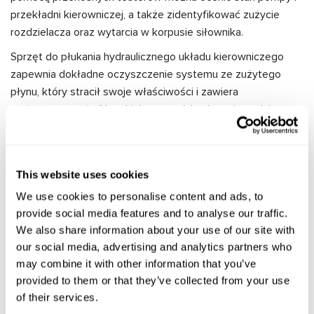
przekładni kierowniczej, a także zidentyfikować zużycie
rozdzielacza oraz wytarcia w korpusie siłownika.
Sprzęt do płukania hydraulicznego układu kierowniczego
zapewnia dokładne oczyszczenie systemu ze zużytego
płynu, który stracił swoje właściwości i zawiera
zanieczyszczenia. Na takich stanowiskach można także
testować sprawność komponentów systemu HPS -
zarówno tych zamontowanych w pojeździe, jak i
zdemontowanych.
This website uses cookies
Urządzenia do regeneracji drążków przekładni kierowniczych
We use cookies to personalise content and ads, to
wykonują równomierne polerowanie powierzchni drążka,
provide social media features and to analyse our traffic.
przywracając sprawność częściom, których wymiana często
We also share information about your use of our site with
bywa problematyczna. Regeneracja drążka jest znacznie
our social media, advertising and analytics partners who
tańsza niż wymiana całej przekładni kierowniczej, co czyni tę
may combine it with other information that you’ve
usługę ekonomicznie atrakcyjną dla klientów warsztatów.
provided to them or that they’ve collected from your use
of their services.
Możliwości techniczne