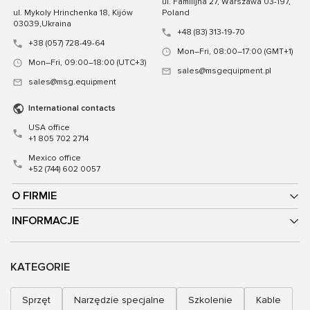
ul. Familijna 27, Warszawa 03-197,
ul. Mykoly Hrinchenka 18, Kijów
Poland
03039,Ukraina
+48 (83) 313-19-70
+38 (057) 728-49-64
Mon–Fri, 08:00–17:00 (GMT+1)
Mon–Fri, 09:00–18:00 (UTC+3)
sales@msgequipment.pl
sales@msg.equipment
International contacts
USA office
+1 805 702 2714
Mexico office
+52 (744) 602 0057
O FIRMIE
INFORMACJE
KATEGORIE
Sprzęt
Narzędzie specjalne
Szkolenie
Kable