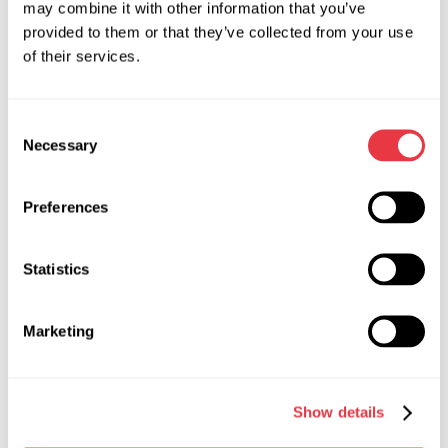
may combine it with other information that you’ve
Specyfikacje techniczne
provided to them or that they’ve collected from your use
of their services.
Napięcie zasilania, V
400
Pobór mocy, kW
1.5
Consent
Necessary
Selection
Szerokość, m
1,3
Preferences
Glibina, m
0,75
Wysokość, m
1,7
Statistics
Masa, kg
118
Marketing
Płyn roboczy
ATF DEXRON II
Pojemność zbiornika, l
22
Show details
Ciśnienie robocze hydraulicznego
od 0 do 140