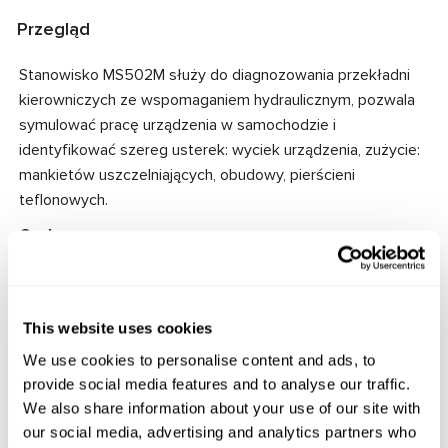
Przegląd
Stanowisko MS502M służy do diagnozowania przekładni
kierowniczych ze wspomaganiem hydraulicznym, pozwala
symulować pracę urządzenia w samochodzie i
identyfikować szereg usterek: wyciek urządzenia, zużycie:
mankietów uszczelniających, obudowy, pierścieni
teflonowych.
Cechy:
Diagnozuje dowolny typ przekładni kierowniczych ze
wspomaganiem hydraulicznym.
Wygodny i szybki system mocowania przekładni.
This website uses cookies
Regulacja maksymalnego ciśnienia płynu roboczego
We use cookies to personalise content and ads, to
wytwarzanego w przekładni kierowniczej.
provide social media features and to analyse our traffic.
We also share information about your use of our site with
our social media, advertising and analytics partners who