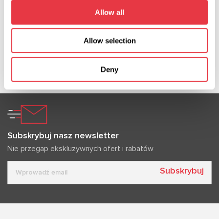
układu stanowiska, bar
Allow all
Maksymalny generowany
5.9
przepływ, l/min
Allow selection
Źródło zasilania
trójfazowa sieć
elektryczna
Deny
Subskrybuj nasz newsletter
Nie przegap ekskluzywnych ofert i rabatów
Subskrybuj