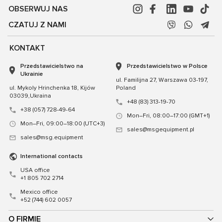
OBSERWUJ NAS
CZATUJ Z NAMI
KONTAKT
Przedstawicielstwo na
Przedstawicielstwo w Polsce
Ukrainie
ul. Familijna 27, Warszawa 03-197,
ul. Mykoly Hrinchenka 18, Kijów
Poland
03039,Ukraina
+48 (83) 313-19-70
+38 (057) 728-49-64
Mon–Fri, 08:00–17:00 (GMT+1)
Mon–Fri, 09:00–18:00 (UTC+3)
sales@msgequipment.pl
sales@msg.equipment
International contacts
USA office
+1 805 702 2714
Mexico office
+52 (744) 602 0057
O FIRMIE