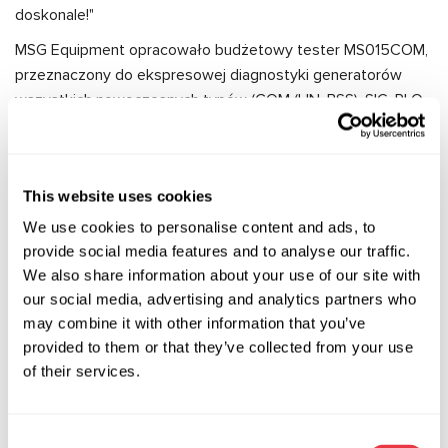
doskonale!"
MSG Equipment opracowało budżetowy tester MS015COM,
przeznaczony do ekspresowej diagnostyki generatorów
wszystkich nowoczesnych typów (COM (LIN, BSS), SIG, RLO,
RVC, C KOR., C JAP., P-D) o napięciu znamionowym 12V.
Tester MS015COM jest przeznaczony do ekspresowej
diagnostyki generatorów wszystkich nowoczesnych typów
This website uses cookies
(COM (LIN, BSS), SIG, RLO, RVC, C KOR., C JAP., P-D).
We use cookies to personalise content and ads, to
Zalety testera MS015COM:
provide social media features and to analyse our traffic.
We also share information about your use of our site with
Wysyła sygnały do alternatora, które są podobne do
our social media, advertising and analytics partners who
sygnałów jednostki sterującej i odczytuje informacje,
may combine it with other information that you’ve
które alternator wysyła do jednostki sterującej.
provided to them or that they’ve collected from your use
W przypadku generatorów typu COM działających za
of their services.
pośrednictwem protokołów LIN i BSS pozwala określić
identyfikator regulatora napięcia, protokół, na którym
działa, jego typ i błędy oraz prędkość komunikacji.
Consent