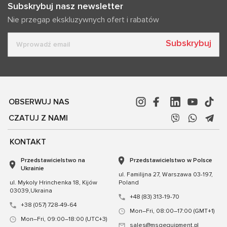
Subskrybuj nasz newsletter
Nie przegap ekskluzywnych ofert i rabatów
Subskrybuj
OBSERWUJ NAS
CZATUJ Z NAMI
KONTAKT
Przedstawicielstwo na
Przedstawicielstwo w Polsce
Ukrainie
ul. Familijna 27, Warszawa 03-197,
ul. Mykoly Hrinchenka 18, Kijów
Poland
03039,Ukraina
+48 (83) 313-19-70
+38 (057) 728-49-64
Mon–Fri, 08:00–17:00 (GMT+1)
Mon–Fri, 09:00–18:00 (UTC+3)
sales@msgequipment.pl