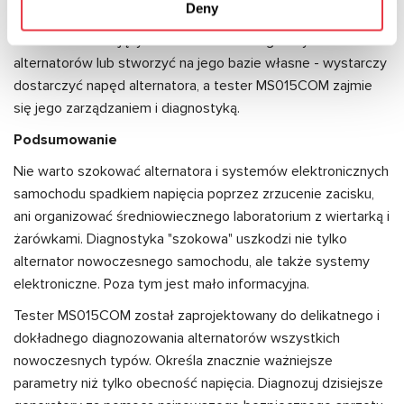
Deny
pomocą MS015COM można uzupełnić i zwiększyć
możliwości istniejących stanowisk do diagnostyki
alternatorów lub stworzyć na jego bazie własne - wystarczy
dostarczyć napęd alternatora, a tester MS015COM zajmie
się jego zarządzaniem i diagnostyką.
Podsumowanie
Nie warto szokować alternatora i systemów elektronicznych
samochodu spadkiem napięcia poprzez zrzucenie zacisku,
ani organizować średniowiecznego laboratorium z wiertarką i
żarówkami. Diagnostyka "szokowa" uszkodzi nie tylko
alternator nowoczesnego samochodu, ale także systemy
elektroniczne. Poza tym jest mało informacyjna.
Tester MS015COM został zaprojektowany do delikatnego i
dokładnego diagnozowania alternatorów wszystkich
nowoczesnych typów. Określa znacznie ważniejsze
parametry niż tylko obecność napięcia. Diagnozuj dzisiejsze