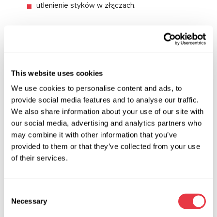
utlenienie styków w złączach.
Kompleksowa
diagnostyka przy użyciu
testerów MS561 PRO i
This website uses cookies
MS511
We use cookies to personalise content and ads, to
provide social media features and to analyse our traffic.
Aby ustalić przyczynę awarii elektrycznej pompy EHPS,
We also share information about your use of our site with
należy przeprowadzić test zarówno części elektrycznej, jak i
our social media, advertising and analytics partners who
hydraulicznej. Pełną diagnostykę można wykonać, stosując
may combine it with other information that you’ve
jednocześnie dwa testery —
MS561 PRO
oraz
MS511
.
provided to them or that they’ve collected from your use
of their services.
Consent
Necessary
Selection