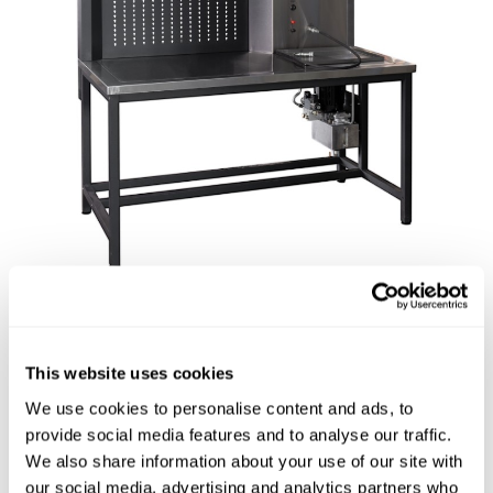
This website uses cookies
Dodatkowe usługi przy naprawie zacisków
We use cookies to personalise content and ads, to
hamulcowych
provide social media features and to analyse our traffic.
We also share information about your use of our site with
Jedną z opcji rozszerzenia zakresu usług świadczonych w
our social media, advertising and analytics partners who
warsztacie podczas naprawy zacisków hamulcowych jest