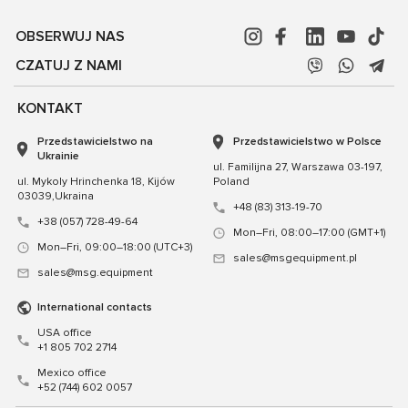
OBSERWUJ NAS
CZATUJ Z NAMI
KONTAKT
Przedstawicielstwo na
Przedstawicielstwo w Polsce
Ukrainie
ul. Familijna 27, Warszawa 03-197,
ul. Mykoly Hrinchenka 18, Kijów
Poland
03039,Ukraina
+48 (83) 313-19-70
+38 (057) 728-49-64
Mon–Fri, 08:00–17:00 (GMT+1)
Mon–Fri, 09:00–18:00 (UTC+3)
sales@msgequipment.pl
sales@msg.equipment
International contacts
USA office
+1 805 702 2714
Mexico office
+52 (744) 602 0057