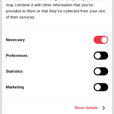
may combine it with other information that you’ve
nadanie odnowionemu zaciskowi pięknego wyglądu. Może to
provided to them or that they’ve collected from your use
być proste czyszczenie z brudu i rdzy za pomocą
of their services.
śrutowania lub malowanie proszkowe. Wygląd samochodu
dla ich właścicieli jest z reguły bardzo ważny, dlatego taka
usługa jest bardzo poszukiwana.
Consent
Necessary
Selection
Preferences
Statistics
Marketing
Show details